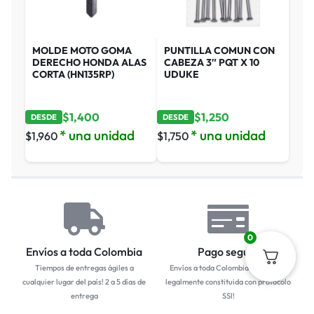
MOLDE MOTO GOMA
PUNTILLA COMUN CON
DERECHO HONDA ALAS
CABEZA 3″ PQT X 10
CORTA (HN135RP)
UDUKE
$
1,400
$
1,250
DESDE
DESDE
* una unidad
* una unidad
$
1,960
$
1,750
0
Envíos a toda Colombia
Pago seguro
Tiempos de entregas ágiles a
Envíos a toda Colombia... Empresa
cualquier lugar del país! 2 a 5 días de
legalmente constituida con protocolo
entrega
SSl!