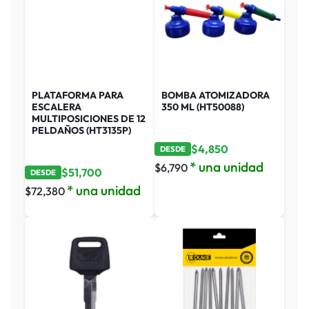
PLATAFORMA PARA
BOMBA ATOMIZADORA
ESCALERA
350 ML (HT50088)
MULTIPOSICIONES DE 12
PELDAÑOS (HT3135P)
$
4,850
DESDE
* una unidad
$
6,790
$
51,700
DESDE
* una unidad
$
72,380