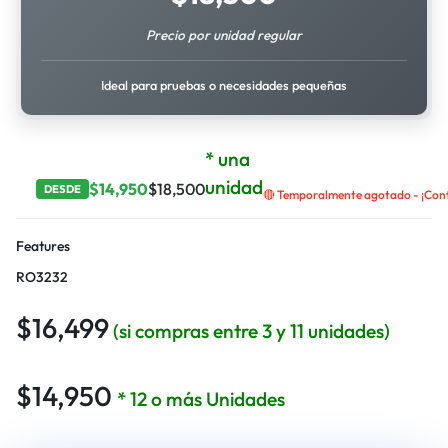
Precio por unidad regular
Ideal para pruebas o necesidades pequeñas
* una
unidad
$
14,950
$
18,500
DESDE
🔴 Temporalmente agotado - ¡Contá
Features
RO3232
$
16,499
(si compras entre 3 y 11 unidades)
$
14,950
* 12 o más Unidades