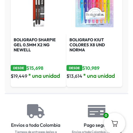
BOLIGRAFO SHARPIE
BOLIGRAFO KIUT
GEL 0.5MM X2 NG
COLORES X8 UND
NEWELL
NORMA
$
15,698
$
10,989
DESDE
DESDE
* una unidad
* una unidad
$
19,449
$
13,614
0
Envíos a toda Colombia
Pago seguro
Tiempos de entregas ágiles a
Envíos a toda Colombia... Empresa