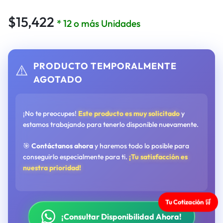
$
15,422
* 12 o más Unidades
PRODUCTO TEMPORALMENTE
⚠️
AGOTADO
¡No te preocupes!
Este producto es muy solicitado
y
estamos trabajando para tenerlo disponible nuevamente.
🎯
Contáctanos ahora
y haremos todo lo posible para
conseguirlo especialmente para ti.
¡Tu satisfacción es
nuestra prioridad!
Tu Cotización 🛒
¡Consultar Disponibilidad Ahora!