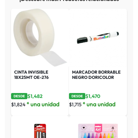
CINTA INVISIBLE
MARCADOR BORRABLE
18X25MT OE-276
NEGRO DORICOLOR
$
1,482
$
1,470
DESDE
DESDE
* una unidad
* una unidad
$
1,824
$
1,715