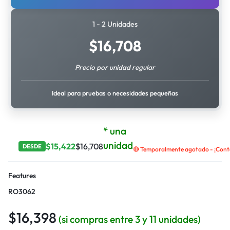
1 - 2 Unidades
$
16,708
Precio por unidad regular
Ideal para pruebas o necesidades pequeñas
* una
unidad
$
15,422
$
16,708
DESDE
🔴 Temporalmente agotado - ¡Contá
Features
RO3062
$
16,398
(si compras entre 3 y 11 unidades)