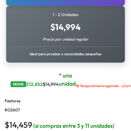
1 - 2 Unidades
$
14,994
Precio por unidad regular
Ideal para pruebas o necesidades pequeñas
* una
unidad
$
12,852
$
14,994
DESDE
🔴 Temporalmente agotado - ¡Contá
Features
RO2607
$
14,459
(si compras entre 3 y 11 unidades)