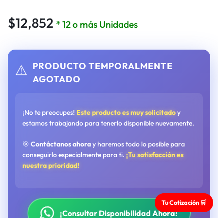
$
12,852
* 12 o más Unidades
PRODUCTO TEMPORALMENTE
⚠️
AGOTADO
¡No te preocupes!
Este producto es muy solicitado
y
estamos trabajando para tenerlo disponible nuevamente.
🎯
Contáctanos ahora
y haremos todo lo posible para
conseguirlo especialmente para ti.
¡Tu satisfacción es
nuestra prioridad!
Tu Cotización 🛒
¡Consultar Disponibilidad Ahora!