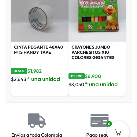
CINTA PEGANTE 48X40
CRAYONES JUMBO
MTS HANDY TAPE
PARCHESITOS X10
COLORES GIGANTES
$
1,982
DESDE
$
6,900
DESDE
* una unidad
$
2,643
* una unidad
$
8,050
0
Envíos a toda Colombia
Pago seguro