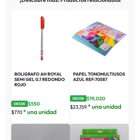
BOLIGRAFO AH ROYAL
PAPEL TONOMULTIUSOS
SEMI GEL 0.7 REDONDO
AZUL REF:70587
ROJO
$
19,020
DESDE
$
550
DESDE
* una unidad
$
23,159
* una unidad
$
770