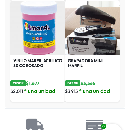
VINILO MARFIL ACRILICO
GRAPADORA MINI
80 CC ROSADO
MARFIL
$
1,677
$
3,566
DESDE
DESDE
* una unidad
* una unidad
$
2,011
$
3,915
0