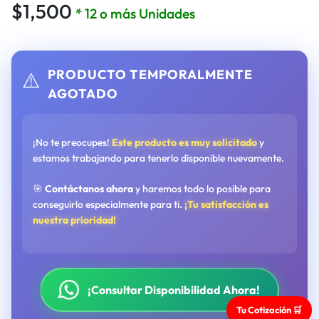
$
1,500
* 12 o más Unidades
PRODUCTO TEMPORALMENTE
⚠️
AGOTADO
¡No te preocupes!
Este producto es muy solicitado
y
estamos trabajando para tenerlo disponible nuevamente.
🎯
Contáctanos ahora
y haremos todo lo posible para
conseguirlo especialmente para ti.
¡Tu satisfacción es
nuestra prioridad!
¡Consultar Disponibilidad Ahora!
Tu Cotización 🛒