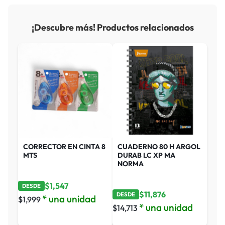
¡Descubre más! Productos relacionados
CORRECTOR EN CINTA 8
CUADERNO 80 H ARGOL
MTS
DURAB LC XP MA
NORMA
$
1,547
DESDE
$
11,876
DESDE
* una unidad
$
1,999
* una unidad
$
14,713