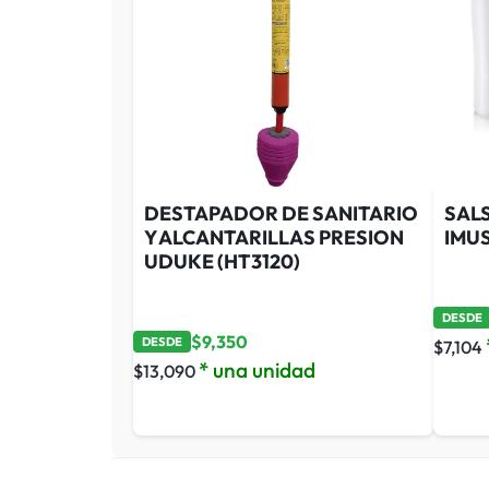
DESTAPADOR DE SANITARIO
SALS
Y ALCANTARILLAS PRESION
IMU
UDUKE (HT3120)
DESDE
$
9,350
DESDE
$
7,104
* una unidad
$
13,090