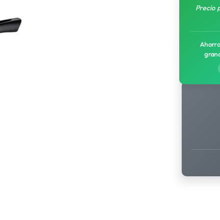
Precio 
Ahorro
gran