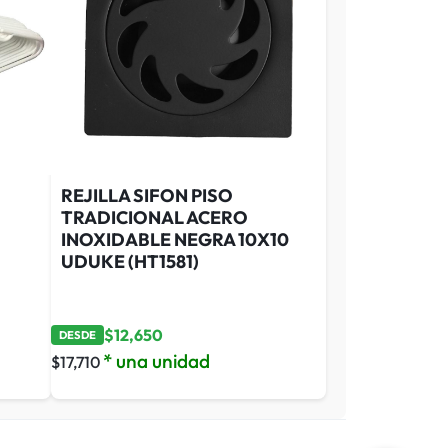
REJILLA SIFON PISO
TRADICIONAL ACERO
INOXIDABLE NEGRA 10X10
UDUKE (HT1581)
$
12,650
DESDE
* una unidad
$
17,710