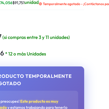
unidad
$
74,056
$
91,751
🔴 Temporalmente agotado - ¡Contáctanos para
7
(si compras entre 3 y 11 unidades)
56
* 12 o más Unidades
RODUCTO TEMPORALMENTE
GOTADO
e preocupes!
Este producto es muy
tado
y estamos trabajando para tenerlo