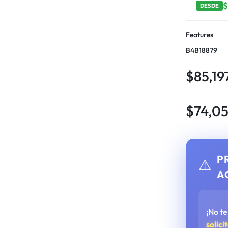
DESDE
Features
B4B18879
$
85,19
$
74,0
P
⚠️
A
¡No t
solici