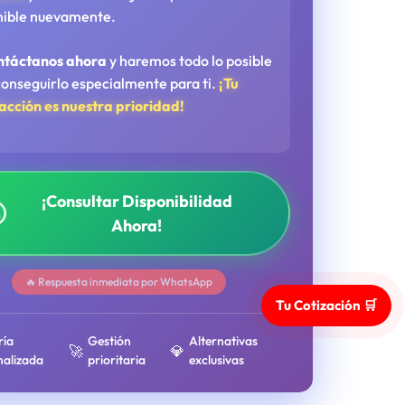
nible nuevamente.
ntáctanos ahora
y haremos todo lo posible
conseguirlo especialmente para ti.
¡Tu
facción es nuestra prioridad!
¡Consultar Disponibilidad
Ahora!
🔥 Respuesta inmediata por WhatsApp
Tu Cotización 🛒
ría
Gestión
Alternativas
🚀
💎
nalizada
prioritaria
exclusivas