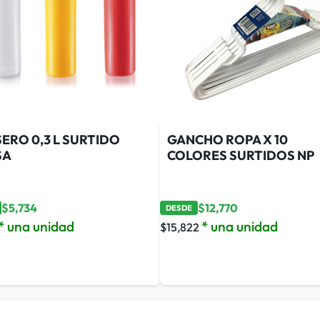
ERO 0,3 L SURTIDO
GANCHO ROPA X 10
SA
COLORES SURTIDOS NP
$
5,734
$
12,770
DESDE
* una unidad
* una unidad
$
15,822