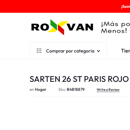
¡Som
ROXVAN
Tie
Comprar por categoria
¡MÁS
POR
Aseo
SARTEN 26 ST PARIS ROJ
MENOS!
Cafetería
en
Hogar
Sku:
B4B18879
Escolares
Write a Review
Desechables
Ferretería
Herramientas