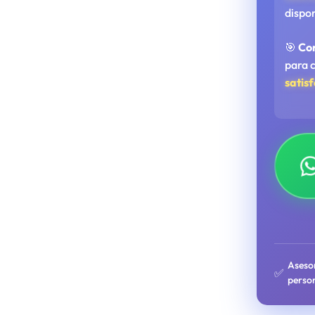
dispo
🎯
Co
para 
satis
Aseso
✅
perso