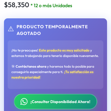
$
58,350
* 12 o más Unidades
PRODUCTO TEMPORALMENTE
⚠️
AGOTADO
¡No te preocupes!
Este producto es muy solicitado
y
estamos trabajando para tenerlo disponible nuevamente.
🎯
Contáctanos ahora
y haremos todo lo posible para
conseguirlo especialmente para ti.
¡Tu satisfacción es
nuestra prioridad!
¡Consultar Disponibilidad Ahora!