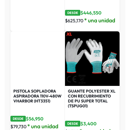
$
446,550
DESDE
* una unidad
$
625,170
PISTOLA SOPLADORA
GUANTE POLYESTER XL
ASPIRADORA 110V-480W
CON RECUBRIMIENTO
VHARBOR (HT3351)
DE PU SUPER TOTAL
(TSPUG01)
$
56,950
DESDE
$
3,400
DESDE
* una unidad
$
79,730