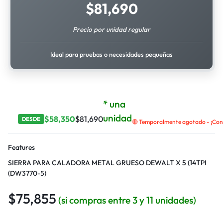
$
81,690
Precio por unidad regular
Ideal para pruebas o necesidades pequeñas
* una
unidad
$
58,350
$
81,690
DESDE
🔴 Temporalmente agotado - ¡Cont
Features
SIERRA PARA CALADORA METAL GRUESO DEWALT X 5 (14TPI
(DW3770-5)
$
75,855
(si compras entre 3 y 11 unidades)