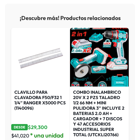
¡Descubre más! Productos relacionados
CLAVILLO PARA
COMBO INALAMBRICO
CLAVADORA F50/F32 1
20V X 2 PZS TALADRO
1/4″ RANGER X5000 PCS
1/2 66 NM + MINI
(1140096)
PULIDORA 3″ INCLUYE 2
BATERIAS 2.0 AH +
CARGADOR + 7 DISCOS
Y 47 ACCESORIOS
$
29,300
DESDE
INDUSTRIAL SUPER
* una unidad
TOTAL (UTCKLI20766)
$
41,020