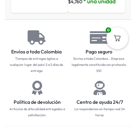
* una unidad
$
4,760
0
Envíos a toda Colombia
Pago seguro
Tiempos de entregas ágiles a
Envíos a toda Colombia... Empresa
cualquier lugar del país! 2 a 5 días de
legalmente constituida con protocolo
entrega
SSl!
Política de devolución
Centro de ayuda 24/7
Artículos de alta calidad entregados a
Le respondemos en tiempo real 24
satisfacción.
horas