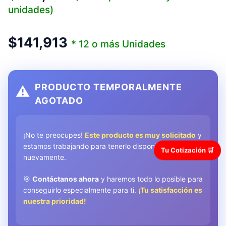
unidades)
$
141,913
* 12 o más Unidades
PRODUCTO TEMPORALMENTE
⚠️
AGOTADO
¡No te preocupes!
Este producto es muy solicitado
y
estamos trabajando para tenerlo disponible
Tu Cotización 🛒
nuevamente.
🎯
Contáctanos ahora
y haremos todo lo posible para
conseguirlo especialmente para ti.
¡Tu satisfacción es
nuestra prioridad!