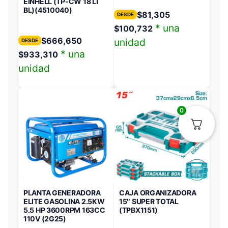
EINHELL (TP-CW 18 LI
BL)(4510040)
$
81,305
DESDE
* una
$
100,732
$
666,650
unidad
DESDE
* una
$
933,310
unidad
0
PLANTA GENERADORA
CAJA ORGANIZADORA
ELITE GASOLINA 2.5KW
15″ SUPER TOTAL
5.5 HP 3600RPM 163CC
(TPBX1151)
110V (2G25)