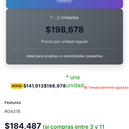
1 - 2 Unidades
$
198,678
Precio por unidad regular
Ideal para pruebas o necesidades pequeñas
* una
unidad
$
141,913
$
198,678
DESDE
🔴 Temporalmente agotado -
Features
RO4378
$
184,487
(si compras entre 3 y 11