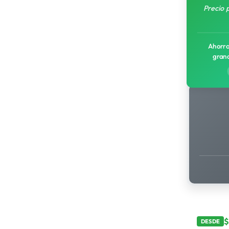
Precio 
Ahorro
gran
DESDE