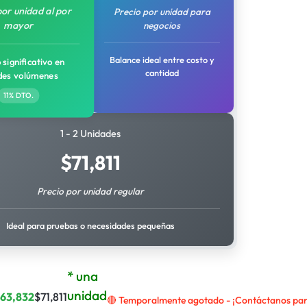
por unidad al por
Precio por unidad para
mayor
negocios
Balance ideal entre costo y
 significativo en
cantidad
des volúmenes
11% DTO.
1 - 2 Unidades
$
71,811
Precio por unidad regular
Ideal para pruebas o necesidades pequeñas
* una
unidad
$
63,832
$
71,811
🔴 Temporalmente agotado - ¡Contáctanos para