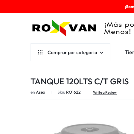
¡Som
ROXVAN
Tie
Comprar por categoria
¡MÁS
POR
Aseo
TANQUE 120LTS C/T GRIS
MENOS!
Cafetería
en
Aseo
Sku:
RO1622
Escolares
Write a Review
Desechables
Ferretería
Herramientas