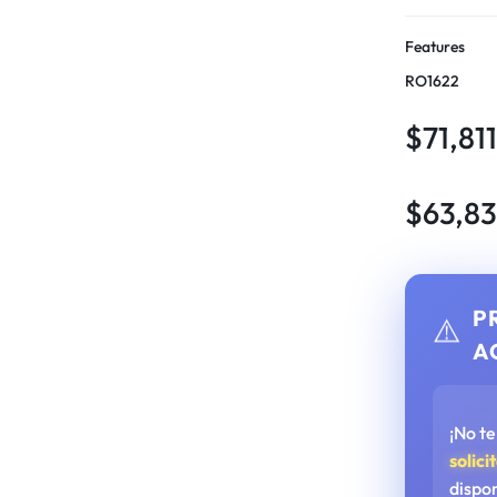
Features
RO1622
$
71,81
$
63,8
P
⚠️
A
¡No t
solici
dispo