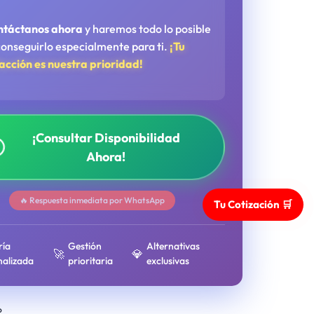
ntáctanos ahora
y haremos todo lo posible
conseguirlo especialmente para ti.
¡Tu
facción es nuestra prioridad!
¡Consultar Disponibilidad
Ahora!
🔥 Respuesta inmediata por WhatsApp
Tu Cotización 🛒
ría
Gestión
Alternativas
🚀
💎
nalizada
prioritaria
exclusivas
o