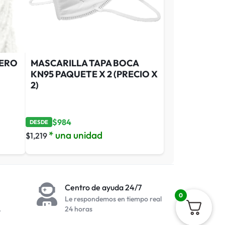
PERO
MASCARILLA TAPA BOCA
KN95 PAQUETE X 2 (PRECIO X
2)
$
984
DESDE
* una unidad
$
1,219
Centro de ayuda 24/7
0
Le respondemos en tiempo real
.
24 horas