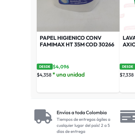
PAPEL HIGIENICO CONV
LAV
FAMIMAX HT 35M COD 30266
AXI
$
4,096
DESDE
DESDE
* una unidad
$
4,358
$
7,338
Envíos a toda Colombia
Tiempos de entregas ágiles a
cualquier lugar del país! 2 a 5
días de entrega