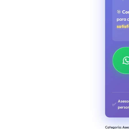
🎯
Co
para 
satis
Aseso
✅
perso
Categoría:
Ase