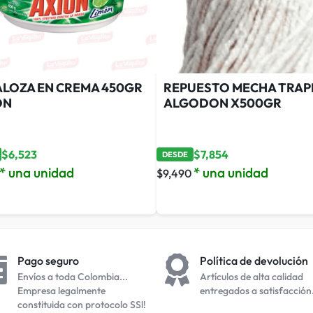
ALOZA EN CREMA 450GR
REPUESTO MECHA TRA
ON
ALGODON X500GR
$
6,523
$
7,854
DESDE
* una unidad
* una unidad
$
9,490
Pago seguro
Política de devolución
Envíos a toda Colombia...
Artículos de alta calidad
Empresa legalmente
entregados a satisfacción
constituida con protocolo SSl!