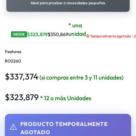
Ideal para pruebas o necesidades pequeñas
* una
unidad
$
323,879
$
350,869
DESDE
🔴 Temporalmente agotado - ¡C
Features
RO2260
$
337,374
(si compras entre 3 y 11 unidades)
$
323,879
* 12 o más Unidades
PRODUCTO TEMPORALMENTE
⚠️
AGOTADO