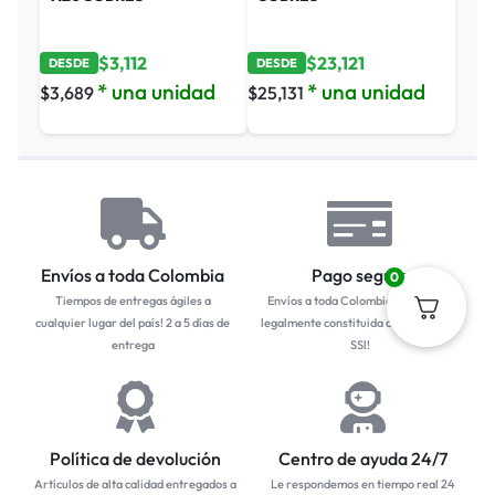
$
3,112
$
23,121
DESDE
DESDE
* una unidad
* una unidad
$
3,689
$
25,131
Envíos a toda Colombia
Pago seguro
0
Tiempos de entregas ágiles a
Envíos a toda Colombia... Empresa
cualquier lugar del país! 2 a 5 días de
legalmente constituida con protocolo
entrega
SSl!
Política de devolución
Centro de ayuda 24/7
Artículos de alta calidad entregados a
Le respondemos en tiempo real 24