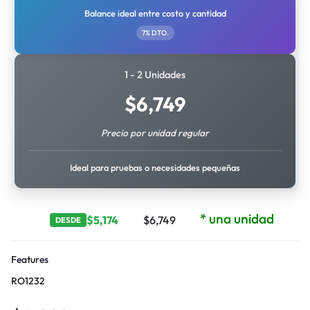
Balance ideal entre costo y cantidad
7% DTO.
1 - 2 Unidades
$
6,749
Precio por unidad regular
Ideal para pruebas o necesidades pequeñas
* una unidad
$
5,174
$
6,749
DESDE
Features
RO1232