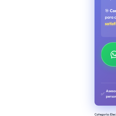
🎯
Co
para 
satis
Aseso
✅
perso
Categoría:
Elec