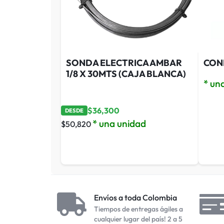
SONDA ELECTRICA AMBAR
CON
1/8 X 30MTS (CAJA BLANCA)
* un
$
36,300
DESDE
* una unidad
$
50,820
Envíos a toda Colombia
Tiempos de entregas ágiles a
cualquier lugar del país! 2 a 5