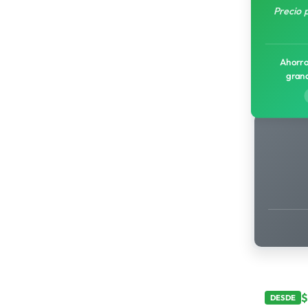
Precio 
Ahorro
gran
DESDE