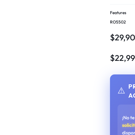
Features
RO5502
$
29,9
$
22,9
P
⚠️
A
¡No t
solici
dispo