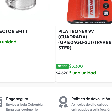
ECTOR EMT 1″
PILA TRONEX 9V
(CUADRADA)
a unidad
(GP1604GLF2U1)TR9VRB1
STER)
$
3,300
DESDE
* una unidad
$
4,620
Pago seguro
Política de devolución
Envíos a toda Colombia...
Artículos de alta calidad
Empresa legalmente
entregados a satisfacción