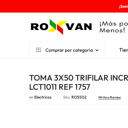
¡Som
ROXVAN
Tie
Comprar por categoria
¡MÁS
POR
Aseo
TOMA 3X50 TRIFILAR INC
MENOS!
Cafetería
LCT1011 REF 1757
Escolares
en
Electricos
Sku:
RO5502
Write a Review
Desechables
Ferretería
Herramientas