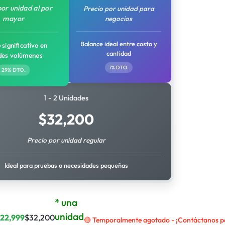
por unidad al por
Precio por unidad para
mayor
negocios
Balance ideal entre costo y
 significativo en
cantidad
des volúmenes
7% DTO.
29% DTO.
1 - 2 Unidades
$
32,200
Precio por unidad regular
Ideal para pruebas o necesidades pequeñas
* una
unidad
$
22,999
$
32,200
🔴 Temporalmente agotado - ¡Contáctanos par