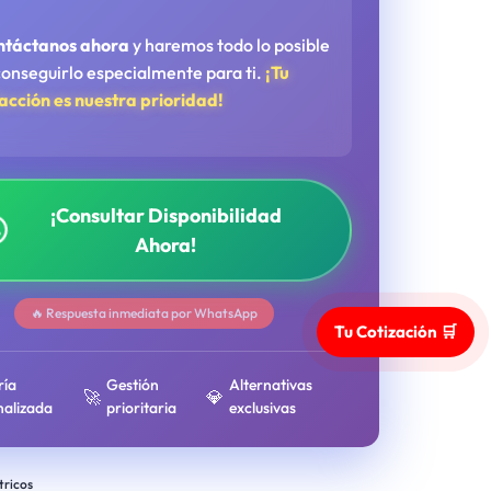
ntáctanos ahora
y haremos todo lo posible
conseguirlo especialmente para ti.
¡Tu
facción es nuestra prioridad!
¡Consultar Disponibilidad
Ahora!
🔥 Respuesta inmediata por WhatsApp
Tu Cotización 🛒
ría
Gestión
Alternativas
🚀
💎
nalizada
prioritaria
exclusivas
tricos