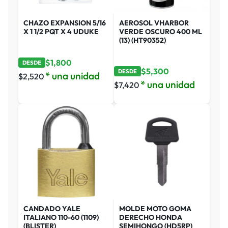
CHAZO EXPANSION 5/16
AEROSOL VHARBOR
X 1 1/2 PQT X 4 UDUKE
VERDE OSCURO 400 ML
(13) (HT90352)
$
1,800
DESDE
$
5,300
DESDE
* una unidad
$
2,520
* una unidad
$
7,420
CANDADO YALE
MOLDE MOTO GOMA
ITALIANO 110-60 (1109)
DERECHO HONDA
(BLISTER)
SEMIHONGO (HD5RP)