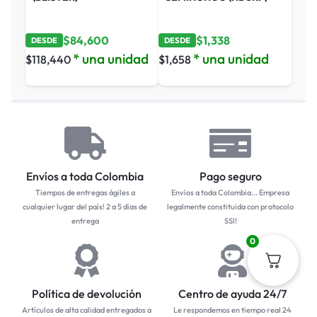
$
84,600
$
1,338
DESDE
DESDE
* una unidad
* una unidad
$
118,440
$
1,658
Envíos a toda Colombia
Pago seguro
Tiempos de entregas ágiles a
Envíos a toda Colombia... Empresa
cualquier lugar del país! 2 a 5 días de
legalmente constituida con protocolo
entrega
SSl!
0
Política de devolución
Centro de ayuda 24/7
Artículos de alta calidad entregados a
Le respondemos en tiempo real 24