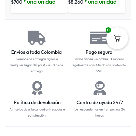
* una unidad
* una unidad
$
700
$
8,260
0
Envíos a toda Colombia
Pago seguro
Tiempos de entregas ágiles a
Envíos a toda Colombia... Empresa
cualquier lugar del país! 2 a 5 días de
legalmente constituida con protocolo
entrega
SSl!
Política de devolución
Centro de ayuda 24/7
Artículos de alta calidad entregados a
Le respondemos en tiempo real 24
satisfacción.
horas