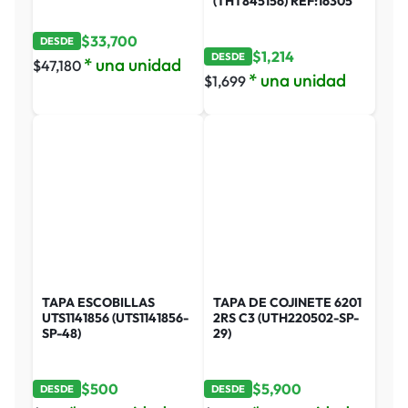
(THT845156) REF:16305
$
33,700
DESDE
$
1,214
DESDE
* una unidad
$
47,180
* una unidad
$
1,699
TAPA ESCOBILLAS
TAPA DE COJINETE 6201
UTS1141856 (UTS1141856-
2RS C3 (UTH220502-SP-
SP-48)
29)
$
500
$
5,900
DESDE
DESDE