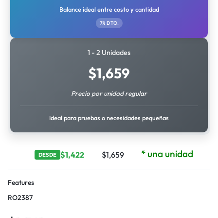
Balance ideal entre costo y cantidad
7% DTO.
1 - 2 Unidades
$
1,659
Precio por unidad regular
Ideal para pruebas o necesidades pequeñas
* una unidad
$
1,422
$
1,659
DESDE
Features
RO2387