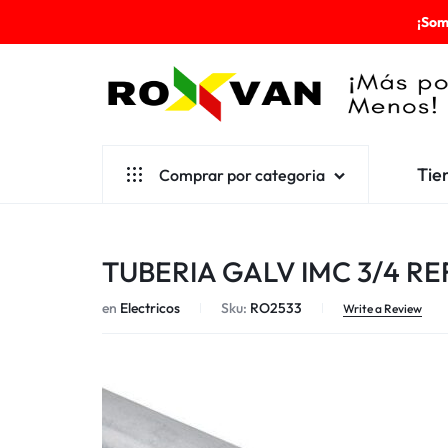
¡Som
ROXVAN
Tie
Comprar por categoria
¡MÁS
POR
Aseo
TUBERIA GALV IMC 3/4 REF
MENOS!
Cafetería
en
Electricos
Sku:
RO2533
Escolares
Write a Review
Desechables
Ferretería
Herramientas