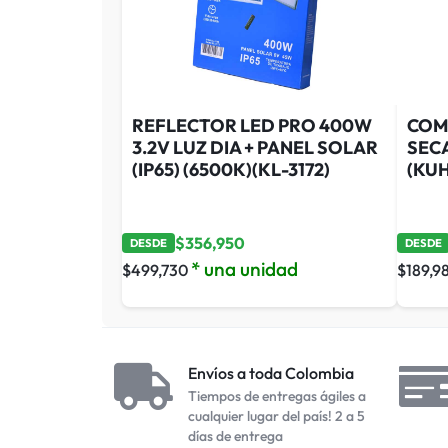
REFLECTOR LED PRO 400W
COM
3.2V LUZ DIA + PANEL SOLAR
SEC
(IP65) (6500K)(KL-3172)
(KUH
$
356,950
DESDE
DESDE
* una unidad
$
499,730
$
189,9
Envíos a toda Colombia
Tiempos de entregas ágiles a
cualquier lugar del país! 2 a 5
días de entrega