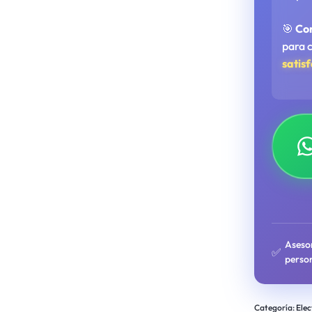
🎯
Co
para 
satis
Aseso
✅
perso
Categoría:
Elec