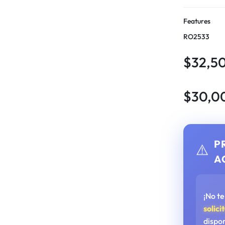
Features
RO2533
$
32,5
$
30,0
P
⚠️
A
¡No t
solici
dispo