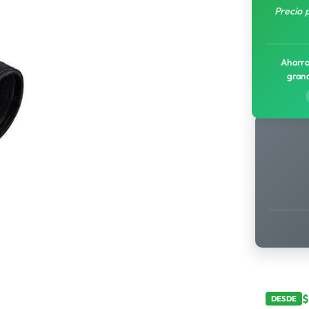
Precio 
Ahorro
gran
DESDE