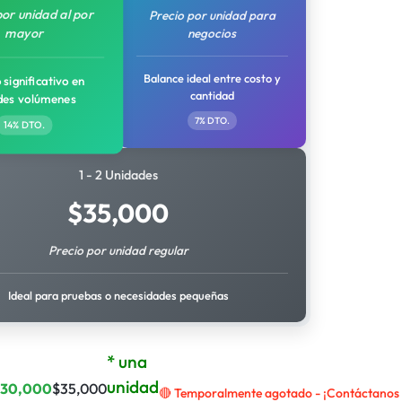
por unidad al por
Precio por unidad para
mayor
negocios
Balance ideal entre costo y
 significativo en
cantidad
des volúmenes
7% DTO.
14% DTO.
1 - 2 Unidades
$
35,000
Precio por unidad regular
Ideal para pruebas o necesidades pequeñas
* una
unidad
$
30,000
$
35,000
🔴 Temporalmente agotado - ¡Contáctanos p