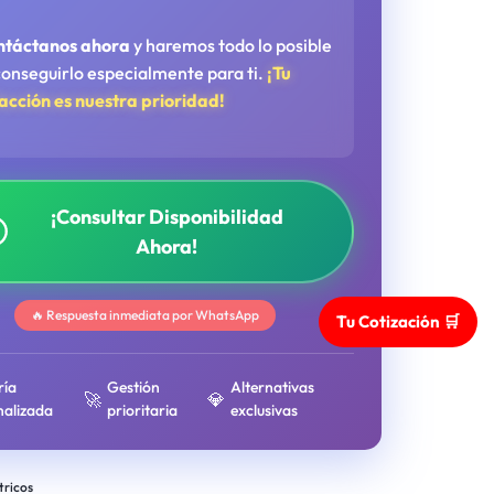
ntáctanos ahora
y haremos todo lo posible
conseguirlo especialmente para ti.
¡Tu
facción es nuestra prioridad!
¡Consultar Disponibilidad
Ahora!
🔥 Respuesta inmediata por WhatsApp
Tu Cotización 🛒
ría
Gestión
Alternativas
🚀
💎
nalizada
prioritaria
exclusivas
tricos