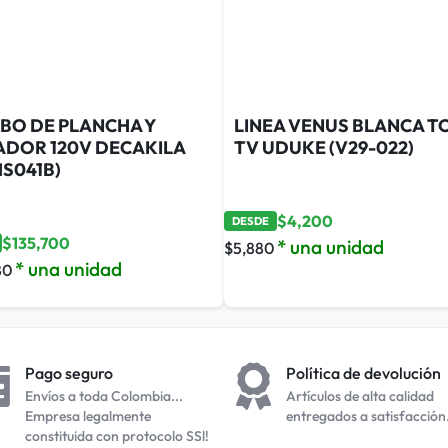
BO DE PLANCHA Y
LINEA VENUS BLANCA T
ADOR 120V DECAKILA
TV UDUKE (V29-022)
S041B)
$
4,200
DESDE
$
135,700
* una unidad
$
5,880
* una unidad
80
Pago seguro
Política de devolución
Envíos a toda Colombia...
Artículos de alta calidad
Empresa legalmente
entregados a satisfacción
constituida con protocolo SSl!