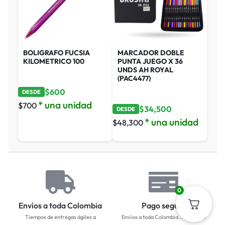
BOLIGRAFO FUCSIA
MARCADOR DOBLE
KILOMETRICO 100
PUNTA JUEGO X 36
UNDS AH ROYAL
(PAC4477)
$
600
DESDE
* una unidad
$
700
$
34,500
DESDE
* una unidad
$
48,300
0
Envíos a toda Colombia
Pago seguro
Tiempos de entregas ágiles a
Envíos a toda Colombia... Empresa