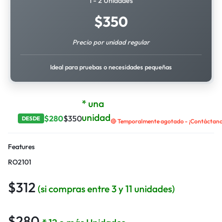
1 - 2 Unidades
$
350
Precio por unidad regular
Ideal para pruebas o necesidades pequeñas
* una
unidad
$
280
$
350
DESDE
🔴 Temporalmente agotado - ¡Contáctanos 
Features
RO2101
$
312
(si compras entre 3 y 11 unidades)
$
280