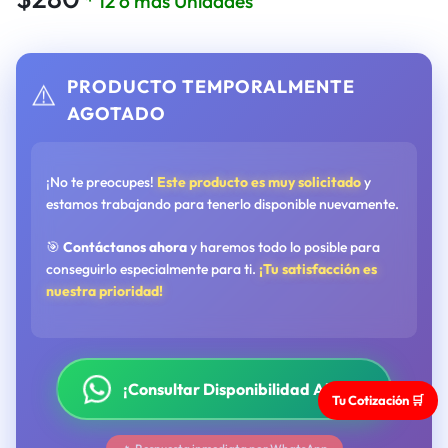
* 12 o más Unidades
PRODUCTO TEMPORALMENTE
⚠️
AGOTADO
¡No te preocupes!
Este producto es muy solicitado
y
estamos trabajando para tenerlo disponible nuevamente.
🎯
Contáctanos ahora
y haremos todo lo posible para
conseguirlo especialmente para ti.
¡Tu satisfacción es
nuestra prioridad!
¡Consultar Disponibilidad Ahora!
Tu Cotización 🛒