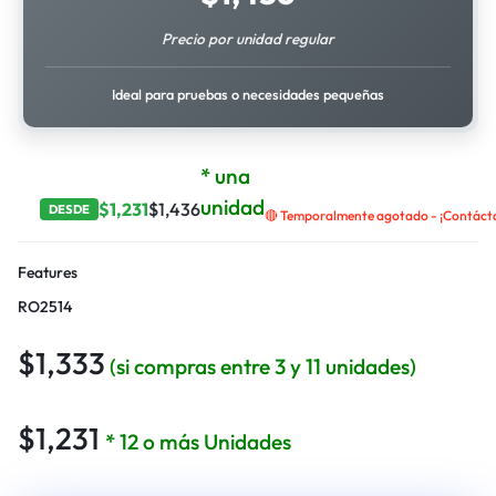
Precio por unidad regular
Ideal para pruebas o necesidades pequeñas
* una
unidad
$
1,231
$
1,436
DESDE
🔴 Temporalmente agotado - ¡Contáctan
Features
RO2514
$
1,333
(si compras entre 3 y 11 unidades)
$
1,231
* 12 o más Unidades