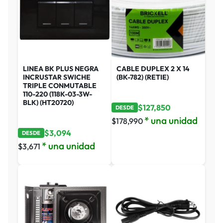
LINEA BK PLUS NEGRA
CABLE DUPLEX 2 X 14
INCRUSTAR SWICHE
(BK-782) (RETIE)
TRIPLE CONMUTABLE
110-220 (118K-03-3W-
BLK) (HT20720)
$
127,850
DESDE
* una unidad
$
178,990
$
3,094
DESDE
* una unidad
$
3,671