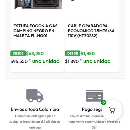
ESTUFA FOGON A GAS
CABLE GRABADORA
CAMPING NEGRO EN
ECONOMICO 1.5MTS (6A
MALETA FL-HG01
110V)(HT30282)
$
68,250
$
1,350
DESDE
DESDE
* una unidad
* una unidad
$
95,550
$
1,890
0
Envíos a toda Colombia
Pago seguro
Tiempos de entregas ágiles a
Envíos a toda Colombia... Empresa
cualquier lugar del país! 2 a 5 días de
legalmente constituida con protocolo
entrega
SSl!