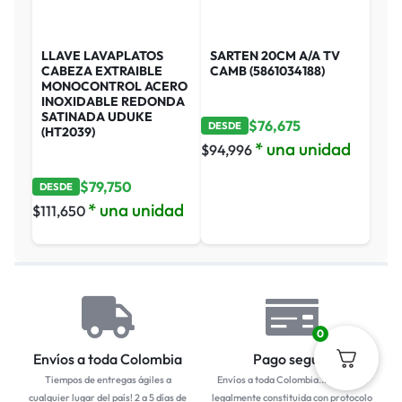
LLAVE LAVAPLATOS
SARTEN 20CM A/A TV
CABEZA EXTRAIBLE
CAMB (5861034188)
MONOCONTROL ACERO
INOXIDABLE REDONDA
SATINADA UDUKE
$
76,675
DESDE
(HT2039)
* una unidad
$
94,996
$
79,750
DESDE
* una unidad
$
111,650
0
Envíos a toda Colombia
Pago seguro
Tiempos de entregas ágiles a
Envíos a toda Colombia... Empresa
cualquier lugar del país! 2 a 5 días de
legalmente constituida con protocolo