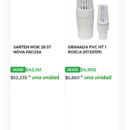
SARTEN WOK 28 ST
GRANADA PVC HT 1
NOVA FACUSA
ROSCA (HT20139)
$
42,161
$
4,900
DESDE
DESDE
* una unidad
* una unidad
$
52,235
$
6,860