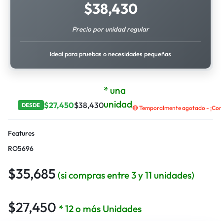
$
38,430
Precio por unidad regular
Ideal para pruebas o necesidades pequeñas
* una
unidad
$
27,450
$
38,430
DESDE
🔴 Temporalmente agotado - ¡Cont
Features
RO5696
$
35,685
(si compras entre 3 y 11 unidades)
$
27,450
* 12 o más Unidades