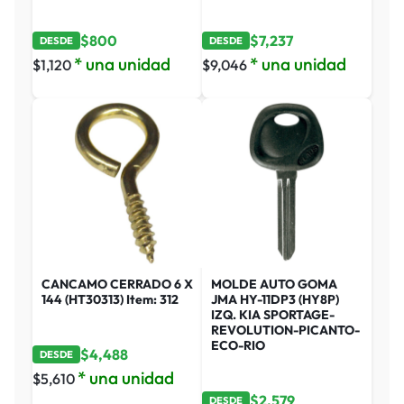
$
800
$
7,237
DESDE
DESDE
* una unidad
* una unidad
$
1,120
$
9,046
CANCAMO CERRADO 6 X
MOLDE AUTO GOMA
144 (HT30313) Item: 312
JMA HY-11DP3 (HY8P)
IZQ. KIA SPORTAGE-
REVOLUTION-PICANTO-
ECO-RIO
$
4,488
DESDE
* una unidad
$
5,610
$
2,579
DESDE