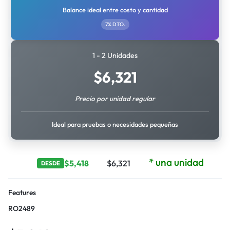
Balance ideal entre costo y cantidad
7% DTO.
1 - 2 Unidades
$
6,321
Precio por unidad regular
Ideal para pruebas o necesidades pequeñas
* una unidad
$
5,418
$
6,321
DESDE
Features
RO2489