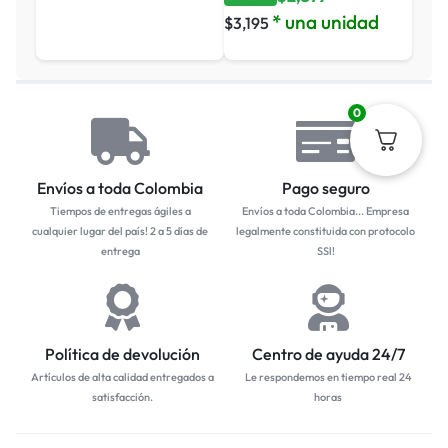
* una unidad
$
3,195
0
Envíos a toda Colombia
Pago seguro
Tiempos de entregas ágiles a
Envíos a toda Colombia... Empresa
cualquier lugar del país! 2 a 5 días de
legalmente constituida con protocolo
entrega
SSl!
Política de devolución
Centro de ayuda 24/7
Artículos de alta calidad entregados a
Le respondemos en tiempo real 24
satisfacción.
horas