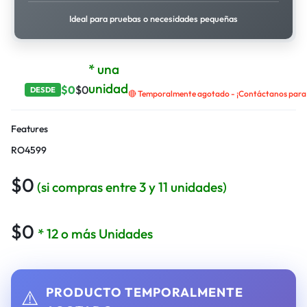
Ideal para pruebas o necesidades pequeñas
* una
unidad
$
0
$
0
DESDE
🔴 Temporalmente agotado - ¡Contáctanos para r
Features
RO4599
$
0
(si compras entre 3 y 11 unidades)
$
0
* 12 o más Unidades
PRODUCTO TEMPORALMENTE
⚠️