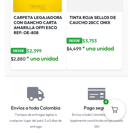
CARPETA LEGAJADORA
TINTA ROJA SELLOS DE
CON GANCHO CARTA
CAUCHO 28CC ONIX
AMARILLA OFFI ESCO
REF: OE-808
$
3,753
DESDE
* una unidad
$
4,499
$
2,399
DESDE
* una unidad
$
2,880
0
Envíos a toda Colombia
Pago seguro
Tiempos de entregas ágiles a
Envíos a toda Colombia... Empresa
cualquier lugar del país! 2 a 5 días de
legalmente constituida con protocolo
entrega
SSl!