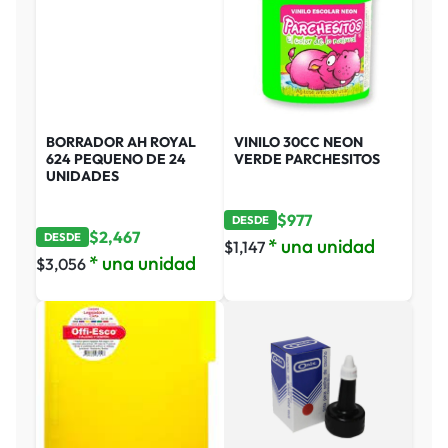
BORRADOR AH ROYAL
VINILO 30CC NEON
624 PEQUENO DE 24
VERDE PARCHESITOS
UNIDADES
$
977
DESDE
$
2,467
DESDE
* una unidad
$
1,147
* una unidad
$
3,056