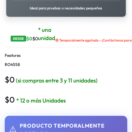
Ideal para pruebas o necesidades pequeñas
* una
unidad
$
0
$
0
DESDE
🔴 Temporalmente agotado - ¡Contáctanos para r
Features
RO4558
$
0
(si compras entre 3 y 11 unidades)
$
0
* 12 o más Unidades
PRODUCTO TEMPORALMENTE
⚠️