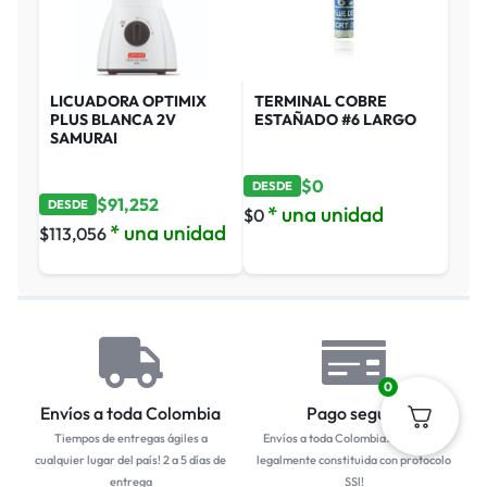
LICUADORA OPTIMIX
TERMINAL COBRE
PLUS BLANCA 2V
ESTAÑADO #6 LARGO
SAMURAI
$
0
DESDE
$
91,252
DESDE
* una unidad
$
0
* una unidad
$
113,056
0
Envíos a toda Colombia
Pago seguro
Tiempos de entregas ágiles a
Envíos a toda Colombia... Empresa
cualquier lugar del país! 2 a 5 días de
legalmente constituida con protocolo
entrega
SSl!