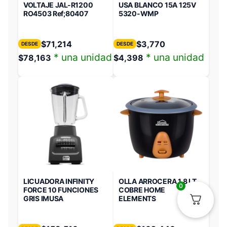
VOLTAJE JAL-R1200
USA BLANCO 15A 125V
RO4503 Ref;80407
5320-WMP
$
71,214
$
3,770
DESDE
DESDE
* una unidad
* una unidad
$
78,163
$
4,398
LICUADORA INFINITY
OLLA ARROCERA 1,8 LT
0
FORCE 10 FUNCIONES
COBRE HOME
GRIS IMUSA
ELEMENTS