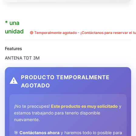
* una
unidad
🔴 Temporalmente agotado - ¡Contáctanos para reservar el t
Features
ANTENA TDT 3M
PRODUCTO TEMPORALMENTE
⚠️
AGOTADO
¡No te preocupes!
Este producto es muy solicitado
y
estamos trabajando para tenerlo disponible
nuevamente.
🎯
Contáctanos ahora
y haremos todo lo posible para