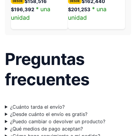
$
158,516
$
162,440
DESDE
DESDE
* una
* una
$
196,392
$
201,253
unidad
unidad
Preguntas
frecuentes
¿Cuánto tarda el envío?
¿Desde cuánto el envío es gratis?
¿Puedo cambiar o devolver un producto?
¿Qué medios de pago aceptan?
¿Cómo hago seguimiento a mi pedido?