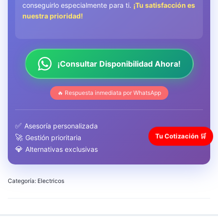
conseguirlo especialmente para ti.
¡Tu satisfacción es
nuestra prioridad!
¡Consultar Disponibilidad Ahora!
🔥 Respuesta inmediata por WhatsApp
✅
Asesoría personalizada
Tu Cotización 🛒
🚀
Gestión prioritaria
💎
Alternativas exclusivas
Categoría:
Electricos