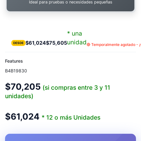
Ideal para pruebas o necesidades pequeñas
* una
unidad
$
61,024
$
75,605
DESDE
🔴 Temporalmente agotado - ¡C
Features
B4B19830
$
70,205
(si compras entre 3 y 11
unidades)
$
61,024
* 12 o más Unidades