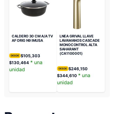
CALDERO 30 CM A/A TV
LNEA GRIVAL LLAVE
AF ORIG N9 IMUSA
LAVAMANOS CASCADE
MONOCONTROL ALTA
SAHARANT
(CA1100001)
$
105,303
DESDE
* una
$
130,464
$
246,150
unidad
DESDE
* una
$
344,610
unidad