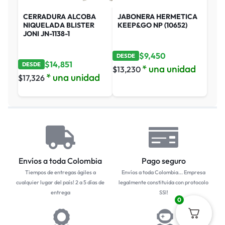
CERRADURA ALCOBA
JABONERA HERMETICA
NIQUELADA BLISTER
KEEP&GO NP (10652)
JONI JN-1138-1
$
9,450
DESDE
$
14,851
DESDE
* una unidad
$
13,230
* una unidad
$
17,326
Envíos a toda Colombia
Pago seguro
Tiempos de entregas ágiles a
Envíos a toda Colombia... Empresa
cualquier lugar del país! 2 a 5 días de
legalmente constituida con protocolo
entrega
SSl!
0