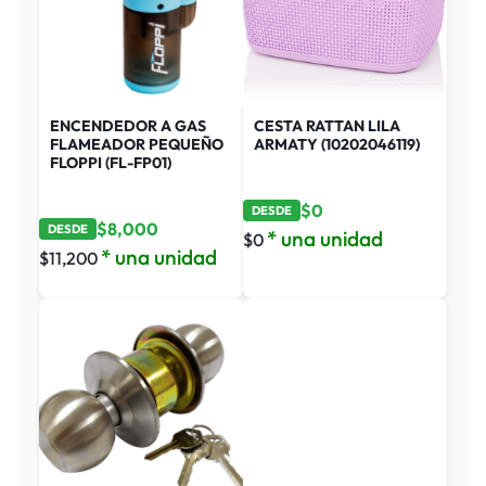
ENCENDEDOR A GAS
CESTA RATTAN LILA
FLAMEADOR PEQUEÑO
ARMATY (10202046119)
FLOPPI (FL-FP01)
$
0
DESDE
$
8,000
DESDE
* una unidad
$
0
* una unidad
$
11,200