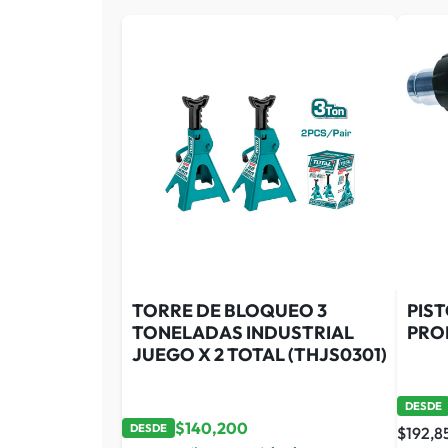
TORRE DE BLOQUEO 3
PIST
TONELADAS INDUSTRIAL
PRO
JUEGO X 2 TOTAL (THJS0301)
DESDE
$
140,200
DESDE
$
192,8