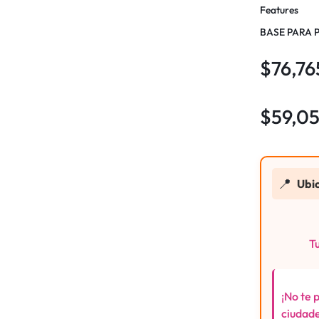
Features
BASE PARA 
$
76,76
$
59,0
📍
Ubi
Tu
¡No te 
ciudade