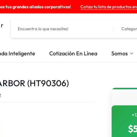
os tus grandes aliados corporativos!
Cotiza tu lista de productos en
Categor
nda Inteligente
Cotización En Línea
Somos
ARBOR (HT90306)
w
+1
$