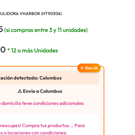
PULIDORA VHARBOR (HT90306)
5
(si compras entre 3 y 11 unidades)
50
* 12 o más Unidades
✨
Rox-IA
cación detectada: Columbus
⚠️ Envío a Columbus
 domicilio tene condiciones adicionales
preocupes! Compra tus productos... Para
s o locaciones con condiciones: