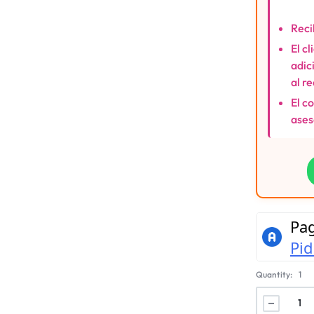
Reci
El c
adic
al r
El c
ases
Quantity:
1