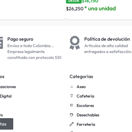
$
18,750
DESDE
* una unidad
$
26,250
Pago seguro
Política de devolución
Envíos a toda Colombia...
Artículos de alta calidad
Empresa legalmente
entregados a satisfacción
constituida con protocolo SSl!
os
Categorías
izaciones
Aseo
Digital
Cafetería
Escolares
to
Desechables
tas
Ferretería