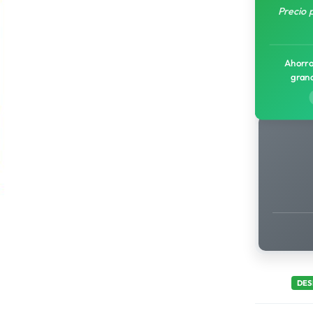
Precio 
Ahorro
gran
DES