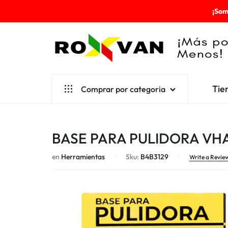
¡Som
ROXVAN
Tie
Comprar por categoria
¡MÁS
POR
Aseo
BASE PARA PULIDORA VH
MENOS!
Cafetería
en
Herramientas
Sku:
B4B3129
Escolares
Write a Revie
Desechables
Ferretería
Herramientas