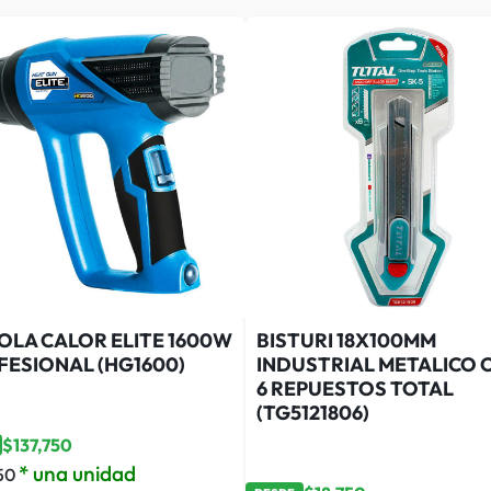
OLA CALOR ELITE 1600W
BISTURI 18X100MM
FESIONAL (HG1600)
INDUSTRIAL METALICO 
6 REPUESTOS TOTAL
(TG5121806)
$
137,750
* una unidad
50