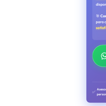
dispo
🎯
Co
para 
satis
Aseso
✅
perso