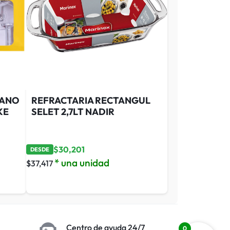
BANO
REFRACTARIA RECTANGUL
KE
SELET 2,7LT NADIR
$
30,201
DESDE
* una unidad
$
37,417
Centro de ayuda 24/7
0