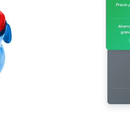
Precio 
Ahorro
gran