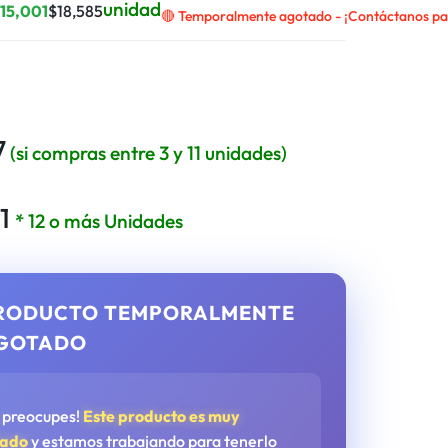
unidad
$
15,001
$
18,585
🔴 Temporalmente agotado - ¡Contáctanos para
7
(si compras entre 3 y 11 unidades)
1
* 12 o más Unidades
RODUCTO TEMPORALMENTE
GOTADO
e preocupes!
Este producto es muy
tado
y estamos trabajando para tenerlo