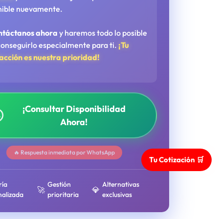
nible nuevamente.
ntáctanos ahora
y haremos todo lo posible
conseguirlo especialmente para ti.
¡Tu
facción es nuestra prioridad!
¡Consultar Disponibilidad
Ahora!
🔥 Respuesta inmediata por WhatsApp
Tu Cotización 🛒
ría
Gestión
Alternativas
🚀
💎
nalizada
prioritaria
exclusivas