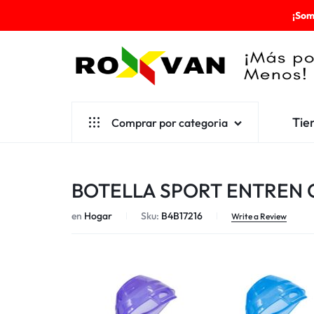
¡Som
ROXVAN
Tie
Comprar por categoria
¡MÁS
POR
Aseo
BOTELLA SPORT ENTREN C
MENOS!
Cafetería
en
Hogar
Sku:
B4B17216
Escolares
Write a Review
Desechables
Ferretería
Herramientas