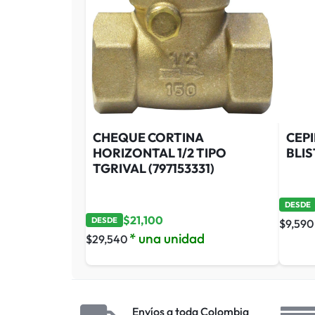
CHEQUE CORTINA
CEP
HORIZONTAL 1/2 TIPO
BLIS
TGRIVAL (797153331)
DESDE
$
21,100
DESDE
$
9,590
* una unidad
$
29,540
Envíos a toda Colombia