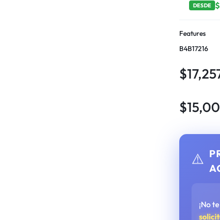
DESDE
Features
B4B17216
$
17,25
$
15,00
P
⚠️
A
¡No t
solici