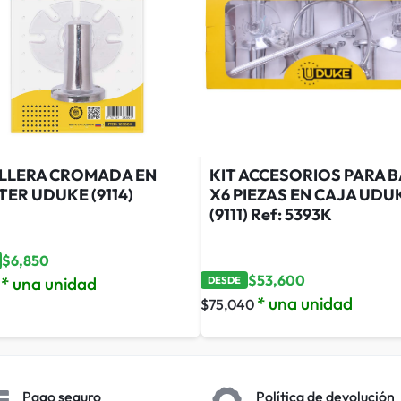
ILLERA CROMADA EN
KIT ACCESORIOS PARA 
TER UDUKE (9114)
X6 PIEZAS EN CAJA UDU
(9111) Ref: 5393K
$
6,850
$
53,600
* una unidad
DESDE
* una unidad
$
75,040
Pago seguro
Política de devolución