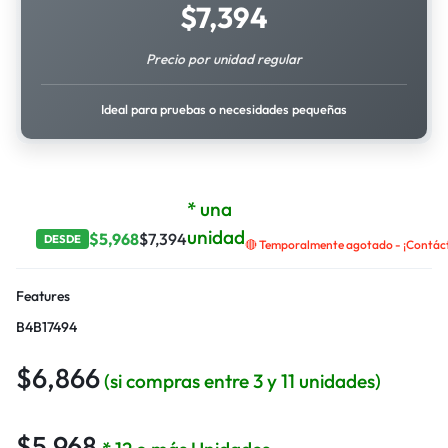
$
7,394
Precio por unidad regular
Ideal para pruebas o necesidades pequeñas
* una
unidad
$
5,968
$
7,394
DESDE
🔴 Temporalmente agotado - ¡Contácta
Features
B4B17494
$
6,866
(si compras entre 3 y 11 unidades)
$
5,968