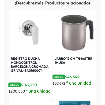
¡Descubre más! Productos relacionados
REGISTRO DUCHA
JARRO 12 CM T/MASTER
MONOCONTROL
IMUSA
BARCELONA CROMADA
GRIVAL (BA0160001)
$
46,549
DESDE
* una unidad
$
57,672
$
143,250
DESDE
* una unidad
$
200,550