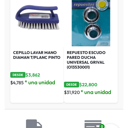
CEPILLO LAVAR MANO
REPUESTO ESCUDO
DIAMAN T/PLANC PINTO
PARED DUCHA
UNIVERSAL GRIVAL
(O13530001)
$
3,862
DESDE
* una unidad
$
4,785
$
22,800
DESDE
* una unidad
$
31,920
0