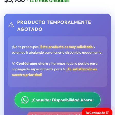
* 12 o más Unidades
PRODUCTO TEMPORALMENTE
⚠️
AGOTADO
¡No te preocupes!
Este producto es muy solicitado
y
estamos trabajando para tenerlo disponible nuevamente.
🎯
Contáctanos ahora
y haremos todo lo posible para
conseguirlo especialmente para ti.
¡Tu satisfacción es
nuestra prioridad!
¡Consultar Disponibilidad Ahora!
Tu Cotización 🛒