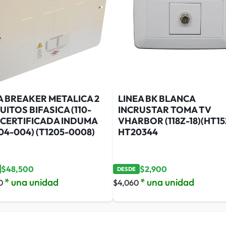
A BREAKER METALICA 2
LINEA BK BLANCA
UITOS BIFASICA (110-
INCRUSTAR TOMA TV
 CERTIFICADA INDUMA
VHARBOR (118Z-18)(HT15
04-004) (T1205-0008)
HT20344
$
48,500
$
2,900
DESDE
* una unidad
* una unidad
0
$
4,060