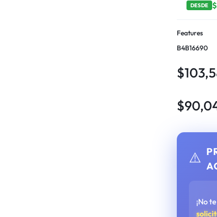
DESDE
Features
B4B16690
$
103,5
$
90,0
P
⚠️
A
¡No t
solici