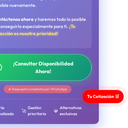
nible nuevamente.
ntáctanos ahora
y haremos todo lo posible
conseguirlo especialmente para ti.
¡Tu
facción es nuestra prioridad!
¡Consultar Disponibilidad
Ahora!
🔥 Respuesta inmediata por WhatsApp
Tu Cotización 🛒
ría
Gestión
Alternativas
🚀
💎
nalizada
prioritaria
exclusivas