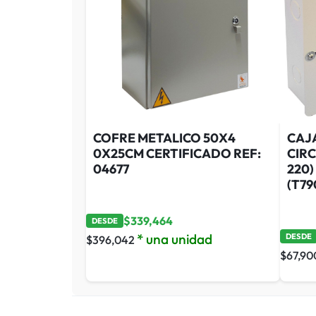
COFRE METALICO 50X4
CAJ
0X25CM CERTIFICADO REF:
CIRC
04677
220)
(T79
$
339,464
DESDE
* una unidad
DESDE
$
396,042
$
67,90