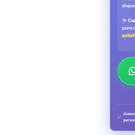
dispo
🎯
Co
para 
satis
Aseso
✅
perso