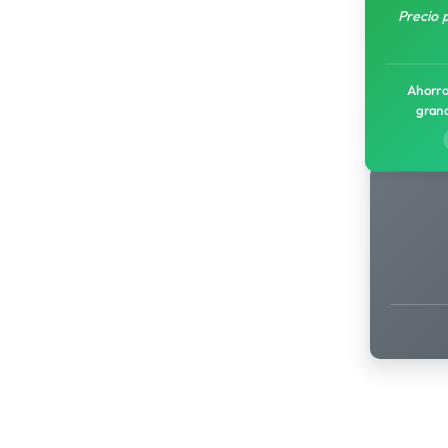
Precio 
Ahorro
gran