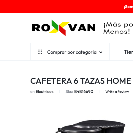
¡Som
ROXVAN
Tie
Comprar por categoria
¡MÁS
POR
Aseo
CAFETERA 6 TAZAS HOME
MENOS!
Cafetería
en
Electricos
Sku:
B4B16690
Escolares
Write a Review
Desechables
Ferretería
Herramientas