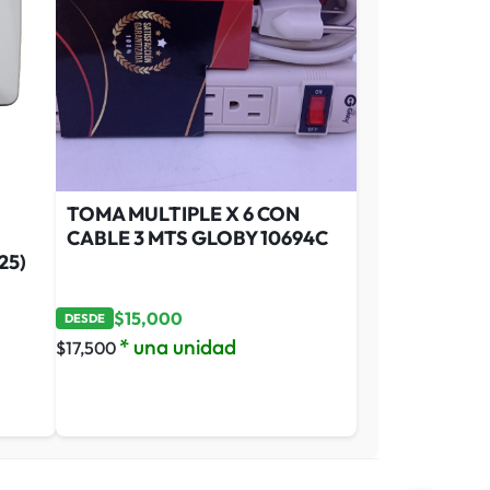
TOMA MULTIPLE X 6 CON
CABLE 3 MTS GLOBY 10694C
25)
$
15,000
DESDE
* una unidad
$
17,500