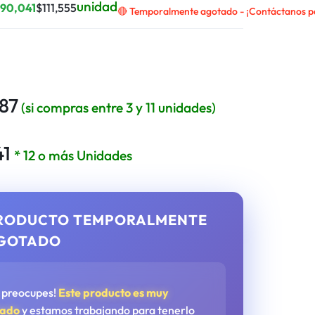
unidad
$
90,041
$
111,555
🔴 Temporalmente agotado - ¡Contáctanos par
87
(si compras entre 3 y 11 unidades)
41
* 12 o más Unidades
RODUCTO TEMPORALMENTE
GOTADO
e preocupes!
Este producto es muy
tado
y estamos trabajando para tenerlo