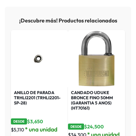
¡Descubre más! Productos relacionados
ANILLO DE PARADA
CANDADO UDUKE
TRHLI2201 (TRHLI2201-
BRONCE FINO 50MM
SP-28)
(GARANTIA 5 ANOS)
(HT70161)
$
3,650
DESDE
$
24,500
DESDE
* una unidad
$
5,110
* una unidad
$
34,300