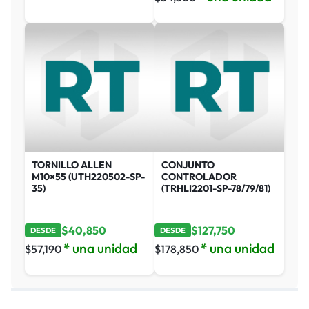
TORNILLO ALLEN
CONJUNTO
M10×55 (UTH220502-SP-
CONTROLADOR
35)
(TRHLI2201-SP-78/79/81)
$
40,850
$
127,750
DESDE
DESDE
* una unidad
* una unidad
$
57,190
$
178,850