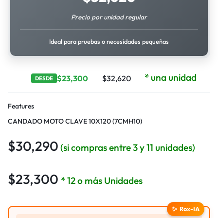
Precio por unidad regular
Ideal para pruebas o necesidades pequeñas
* una unidad
$
23,300
$
32,620
DESDE
Features
CANDADO MOTO CLAVE 10X120 (7CMH10)
$
30,290
(si compras entre 3 y 11 unidades)
$
23,300
* 12 o más Unidades
✨
Rox-IA