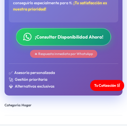
conseguirlo especialmente para ti.
¡Tu satisfacción es
nuestra prioridad!
¡Consultar Disponibilidad Ahora!
🔥 Respuesta inmediata por WhatsApp
✅
Asesoría personalizada
🚀
Gestión prioritaria
Tu Cotización 🛒
💎
Alternativas exclusivas
Categoría:
Hogar