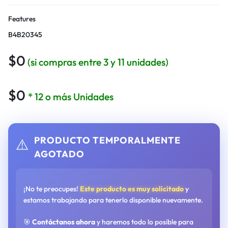
Features
B4B20345
$
0
(si compras entre 3 y 11 unidades)
$
0
* 12 o más Unidades
PRODUCTO TEMPORALMENTE
⚠️
AGOTADO
¡No te preocupes!
Este producto es muy solicitado
y
estamos trabajando para tenerlo disponible nuevamente.
🎯
Contáctanos ahora
y haremos todo lo posible para