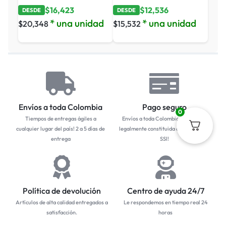
$
16,423
$
12,536
DESDE
DESDE
* una unidad
* una unidad
$
20,348
$
15,532
Envíos a toda Colombia
Pago seguro
0
Tiempos de entregas ágiles a
Envíos a toda Colombia... Empresa
cualquier lugar del país! 2 a 5 días de
legalmente constituida con protocolo
entrega
SSl!
Política de devolución
Centro de ayuda 24/7
Artículos de alta calidad entregados a
Le respondemos en tiempo real 24
satisfacción.
horas