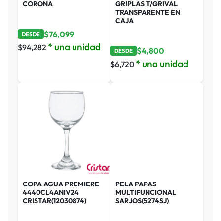
CORONA
GRIPLAS T/GRIVAL
TRANSPARENTE EN
CAJA
$
76,099
DESDE
* una unidad
$
94,282
$
4,800
DESDE
* una unidad
$
6,720
COPA AGUA PREMIERE
PELA PAPAS
4440CL4ANIV24
MULTIFUNCIONAL
CRISTAR(12030874)
SARJOS(5274SJ)