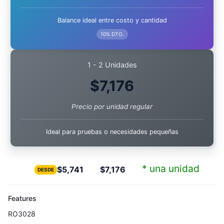
Balance ideal entre costo y cantidad
10% DTO.
1 - 2 Unidades
$
7,176
Precio por unidad regular
Ideal para pruebas o necesidades pequeñas
* una unidad
$
5,741
$
7,176
DESDE
Features
RO3028