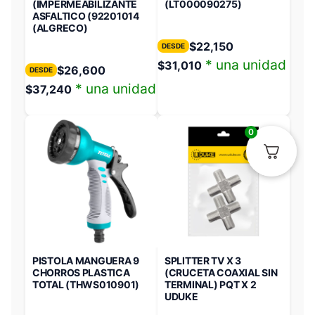
(IMPERMEABILIZANTE
(LT000090275)
ASFALTICO (92201014
(ALGRECO)
$
22,150
DESDE
* una unidad
$
31,010
$
26,600
DESDE
* una unidad
$
37,240
0
PISTOLA MANGUERA 9
SPLITTER TV X 3
CHORROS PLASTICA
(CRUCETA COAXIAL SIN
TOTAL (THWS010901)
TERMINAL) PQT X 2
UDUKE