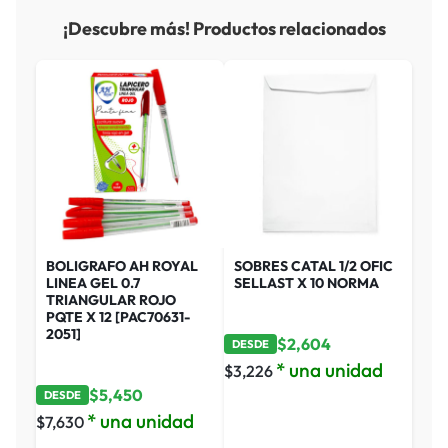
¡Descubre más! Productos relacionados
BOLIGRAFO AH ROYAL
SOBRES CATAL 1/2 OFIC
LINEA GEL 0.7
SELLAST X 10 NORMA
TRIANGULAR ROJO
PQTE X 12 [PAC70631-
2051]
$
2,604
DESDE
* una unidad
$
3,226
$
5,450
DESDE
* una unidad
$
7,630