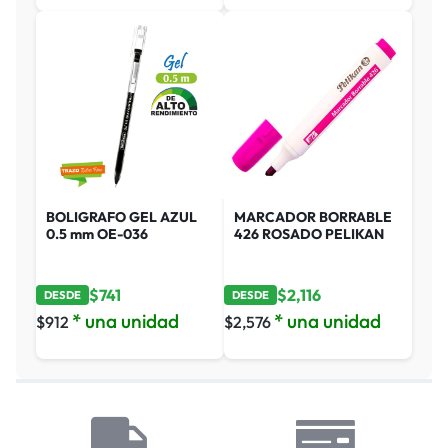
BOLIGRAFO GEL AZUL
MARCADOR BORRABLE
0.5 mm OE-036
426 ROSADO PELIKAN
$
741
$
2,116
DESDE
DESDE
* una unidad
* una unidad
$
912
$
2,576