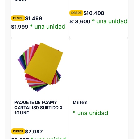
$
10,400
DESDE
$
1,499
DESDE
* una unidad
$
13,600
* una unidad
$
1,999
PAQUETE DE FOAMY
Mi item
CARTA LISO SURTIDO X
* una unidad
10 UND
$
2,987
DESDE