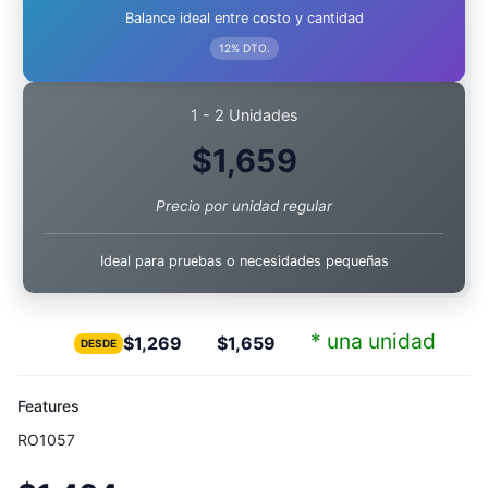
Balance ideal entre costo y cantidad
12% DTO.
1 - 2 Unidades
$
1,659
Precio por unidad regular
Ideal para pruebas o necesidades pequeñas
* una unidad
$
1,269
$
1,659
DESDE
Features
RO1057