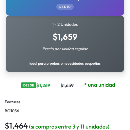
12% DTO.
1 - 2 Unidades
$
1,659
Precio por unidad regular
Ideal para pruebas o necesidades pequeñas
* una unidad
$
1,269
$
1,659
DESDE
Features
RO1056
$
1,464
(si compras entre 3 y 11 unidades)