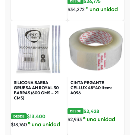
$
26,775
DESDE
* una unidad
$
34,272
SILICONA BARRA
CINTA PEGANTE
GRUESA AH ROYAL 30
CELLUX 48*40 Item:
BARRAS (600 GMS – 21
4096
CMS)
$
2,428
DESDE
$
13,400
DESDE
* una unidad
$
2,933
* una unidad
$
18,760