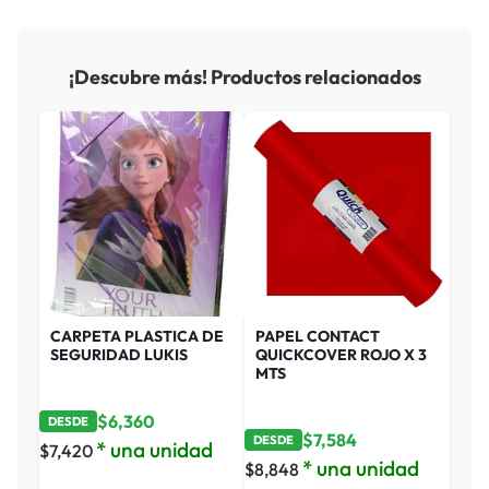
¡Descubre más! Productos relacionados
CARPETA PLASTICA DE
PAPEL CONTACT
SEGURIDAD LUKIS
QUICKCOVER ROJO X 3
MTS
$
6,360
DESDE
$
7,584
DESDE
* una unidad
$
7,420
* una unidad
$
8,848