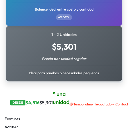
Balance ideal entre costo y cantidad
4% DTO.
1 - 2 Unidades
$
5,301
Precio por unidad regular
Ideal para pruebas o necesidades pequeñas
* una
unidad
$
4,516
$
5,301
DESDE
🔴 Temporalmente agotado - ¡Contácta
Features
RO1544