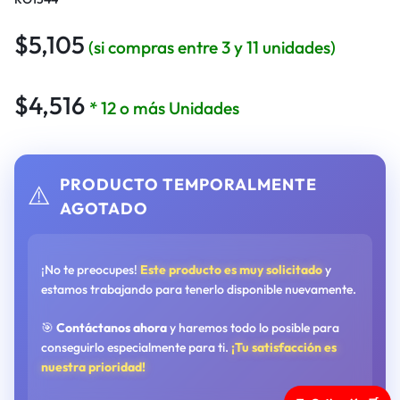
$
5,105
(si compras entre 3 y 11 unidades)
$
4,516
* 12 o más Unidades
PRODUCTO TEMPORALMENTE
⚠️
AGOTADO
¡No te preocupes!
Este producto es muy solicitado
y
estamos trabajando para tenerlo disponible nuevamente.
🎯
Contáctanos ahora
y haremos todo lo posible para
conseguirlo especialmente para ti.
¡Tu satisfacción es
nuestra prioridad!