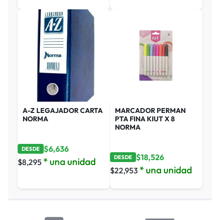
A-Z LEGAJADOR CARTA
MARCADOR PERMAN
NORMA
PTA FINA KIUT X 8
NORMA
$
6,636
DESDE
$
18,526
DESDE
* una unidad
$
8,295
* una unidad
$
22,953