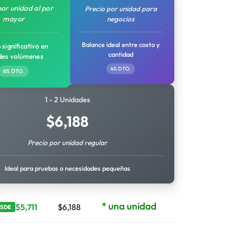
por unidad al por
Precio por unidad para
mayor
negocios
Balance ideal entre costo y
 significativo en
cantidad
des volúmenes
4% DTO.
8% DTO.
1 - 2 Unidades
$
6,188
Precio por unidad regular
Ideal para pruebas o necesidades pequeñas
* una unidad
$
5,711
$
6,188
ESDE