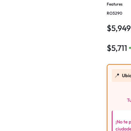
Features
RO3290
$
5,949
$
5,711
📍
Ubi
Tu
¡No te 
ciudade