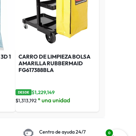
3D 1
CARRO DE LIMPIEZA BOLSA
AMARILLA RUBBERMAID
FG617388BLA
$
1,229,149
DESDE
* una unidad
$
1,313,192
Centro de ayuda 24/7
0