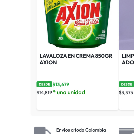
LAVALOZA EN CREMA 850GR
LIMP
AXION
ADO
$
13,679
DESDE
DESDE
* una unidad
$
14,819
$
3,375
Envíos a toda Colombia