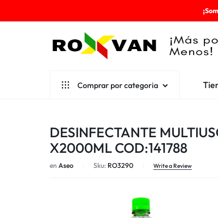
¡Som
ROXVAN
Tie
Comprar por categoria
¡MÁS
POR
Aseo
DESINFECTANTE MULTIUS
MENOS!
Cafetería
X2000ML COD:141788
Escolares
en
Aseo
Sku:
RO3290
Write a Review
Desechables
Ferretería
Herramientas