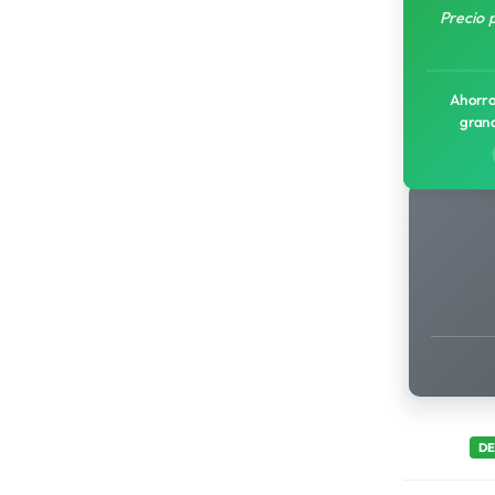
Precio 
Ahorro
gran
D