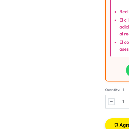
Reci
El c
adic
al r
El c
ases
Quantity:
1