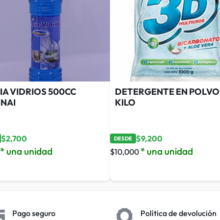
IA VIDRIOS 500CC
DETERGENTE EN POLVO 
NAI
KILO
$
2,700
$
9,200
DESDE
* una unidad
* una unidad
$
10,000
Pago seguro
Política de devolución