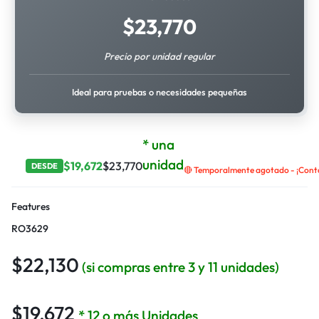
$
23,770
Precio por unidad regular
Ideal para pruebas o necesidades pequeñas
* una
unidad
$
19,672
$
23,770
DESDE
🔴 Temporalmente agotado - ¡Contá
Features
RO3629
$
22,130
(si compras entre 3 y 11 unidades)
$
19,672
* 12 o más Unidades