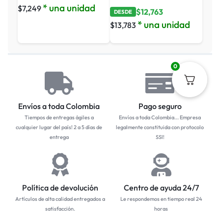
* una unidad
$
7,249
$
12,763
DESDE
* una unidad
$
13,783
0
Envíos a toda Colombia
Pago seguro
Tiempos de entregas ágiles a
Envíos a toda Colombia... Empresa
cualquier lugar del país! 2 a 5 días de
legalmente constituida con protocolo
entrega
SSl!
Política de devolución
Centro de ayuda 24/7
Artículos de alta calidad entregados a
Le respondemos en tiempo real 24
satisfacción.
horas