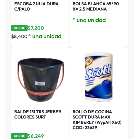
ESCOBA ZULIA DURA
BOLSA BLANCA 65*90
C/PALO
K= 2.5 MEDIANA
* una unidad
$
7,200
DESDE
* una unidad
$
8,400
BALDE 13LTRS JERBER
ROLLO DE COCINA
COLORES SURT
SCOTT DURA MAX
KIMBERLY (WypAll X60)
COD: 23639
$
6,249
DESDE