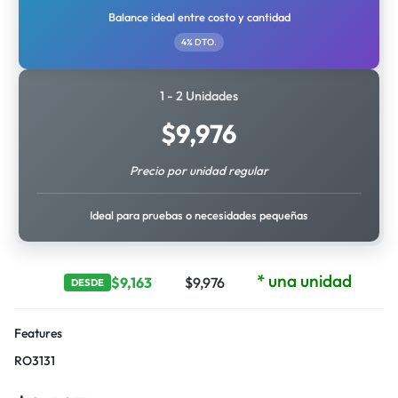
Balance ideal entre costo y cantidad
4% DTO.
1 - 2 Unidades
$
9,976
Precio por unidad regular
Ideal para pruebas o necesidades pequeñas
* una unidad
$
9,163
$
9,976
DESDE
Features
RO3131