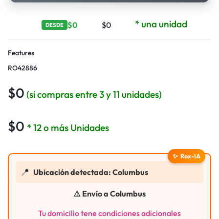
* una unidad
$
0
$
0
DESDE
Features
RO42886
$
0
(si compras entre 3 y 11 unidades)
$
0
* 12 o más Unidades
✨
Rox-IA
📍
Ubicación detectada: Columbus
⚠️ Envío a Columbus
Tu domicilio tene condiciones adicionales