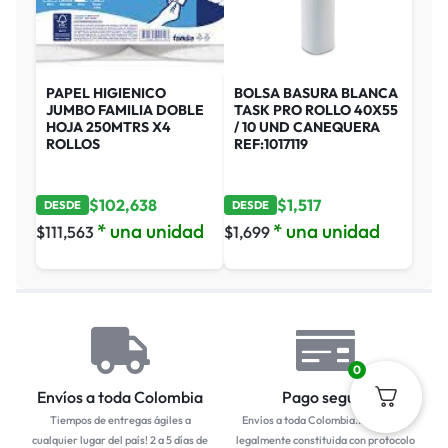
PAPEL HIGIENICO
BOLSA BASURA BLANCA
JUMBO FAMILIA DOBLE
TASK PRO ROLLO 40X55
HOJA 250MTRS X4
/ 10 UND CANEQUERA
ROLLOS
REF:1017119
$
102,638
$
1,517
DESDE
DESDE
* una unidad
* una unidad
$
111,563
$
1,699
0
Envíos a toda Colombia
Pago seguro
Tiempos de entregas ágiles a
Envíos a toda Colombia... Empresa
cualquier lugar del país! 2 a 5 días de
legalmente constituida con protocolo