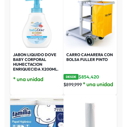
JABON LIQUIDO DOVE
CARRO CAMARERA CON
BABY CORPORAL
BOLSA FULLER PINTO
HUMECTACION
ENRIQUECIDA X200ML.
$
854,420
DESDE
* una unidad
* una unidad
$
899,999