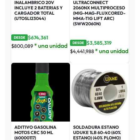
INALAMBRICO 20V
ULTRACONNECT
INCLUYE 2 BATERIAS Y
2060NX MULTIPROCESO
CARGADOR TOTAL
(MIG-MAG-FLUXCORED-
(UTOSLI23044)
MMA-TIG LIFT ARC)
(SWW2060N)
$
674,361
DESDE
$
3,585,319
DESDE
* una unidad
$
800,089
* una unidad
$
4,441,988
ADITIVO GASOLINA
SOLDADURA ESTANO
MOTOS CRC 50 ML
UDUKE 1LB 60-40 (60%
(60000117)
ESTANO) (40% PLOMO)