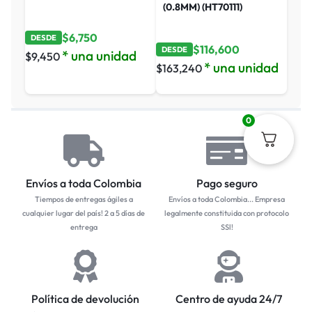
(0.8MM) (HT70111)
$
6,750
DESDE
$
116,600
DESDE
* una unidad
$
9,450
* una unidad
$
163,240
0
Envíos a toda Colombia
Pago seguro
Tiempos de entregas ágiles a
Envíos a toda Colombia... Empresa
cualquier lugar del país! 2 a 5 días de
legalmente constituida con protocolo
entrega
SSl!
Política de devolución
Centro de ayuda 24/7