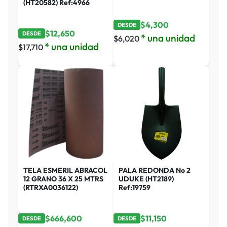
(HT20582) Ref:4966
$
4,300
DESDE
$
12,650
DESDE
* una unidad
$
6,020
* una unidad
$
17,710
TELA ESMERIL ABRACOL
PALA REDONDA No 2
12 GRANO 36 X 25 MTRS
UDUKE (HT2189)
(RTRXA0036122)
Ref:19759
$
666,600
$
11,150
DESDE
DESDE