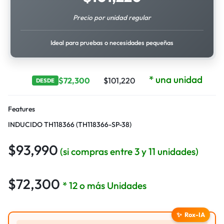
Precio por unidad regular
Ideal para pruebas o necesidades pequeñas
* una unidad
$
72,300
$
101,220
DESDE
Features
INDUCIDO TH118366 (TH118366-SP-38)
$
93,990
(si compras entre 3 y 11 unidades)
$
72,300
* 12 o más Unidades
✨
Rox-IA