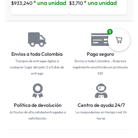
* una unidad
* una unidad
$
933,240
$
3,710
0
Envíos a toda Colombia
Pago seguro
Tiempos de entregas ágiles a
Envíos a toda Colombia... Empresa
cualquier lugar del país! 2 a 5 días de
legalmente constituida con protocolo
entrega
SSl!
Política de devolución
Centro de ayuda 24/7
Artículos de alta calidad entregados a
Le respondemos en tiempo real 24
satisfacción.
horas