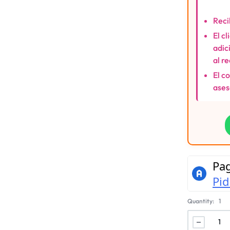
Reci
El c
adic
al r
El c
ases
Quantity:
1