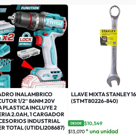
ADRO INALAMBRICO
LLAVE MIXTA STANLEY 16
UTOR 1/2″ 86NM 20V
(STMT80226-840)
 PLASTICA INCLUYE 2
RIA 2.0AH, 1 CARGADOR
CCESORIOS INDUSTRIAL
$
10,549
DESDE
R TOTAL (UTIDLI208687)
* una unidad
$
13,070