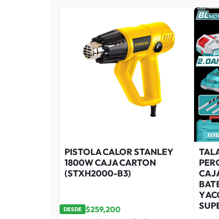
PISTOLA CALOR STANLEY
TAL
1800W CAJA CARTON
PERC
(STXH2000-B3)
CAJA
BATE
Y A
SUPE
$
259,200
DESDE