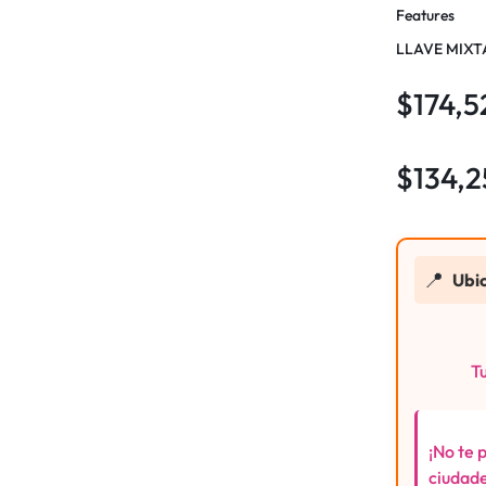
Features
LLAVE MIXTA
$
174,5
$
134,
📍
Ubi
Tu
¡No te 
ciudade