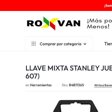
¡Som
ROXVAN
Tie
Comprar por categoria
¡MÁS
POR
Aseo
LLAVE MIXTA STANLEY JUEG
MENOS!
Cafetería
607)
Escolares
en
Herramientas
Sku:
B4B11365
Write a Revi
Desechables
Ferretería
Herramientas