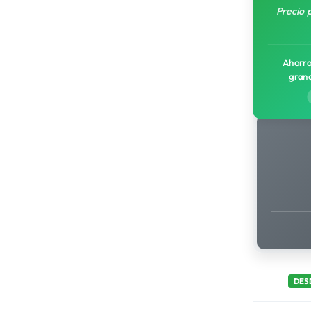
Precio 
Ahorro
gran
DES