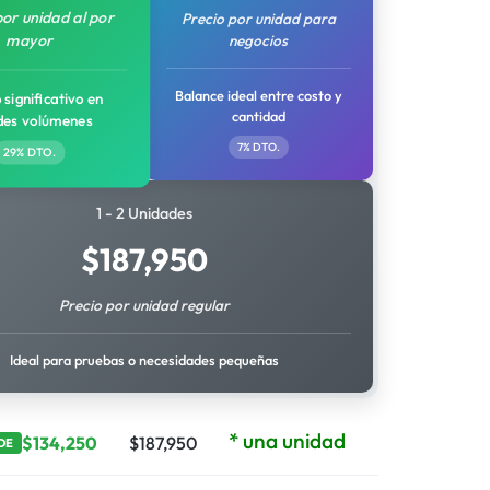
por unidad al por
Precio por unidad para
mayor
negocios
Balance ideal entre costo y
 significativo en
cantidad
des volúmenes
7% DTO.
29% DTO.
1 - 2 Unidades
$
187,950
Precio por unidad regular
Ideal para pruebas o necesidades pequeñas
* una unidad
$
134,250
$
187,950
DE