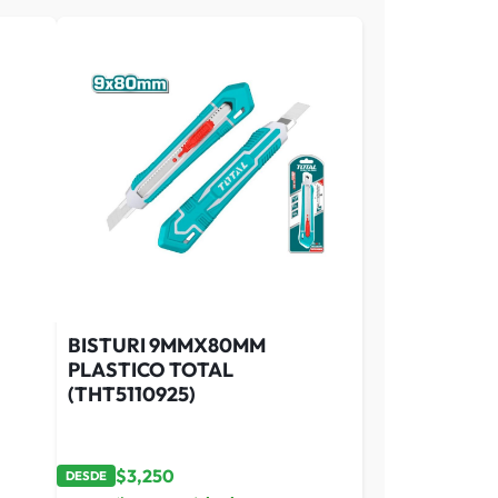
BISTURI 9MMX80MM
PLASTICO TOTAL
(THT5110925)
$
3,250
DESDE