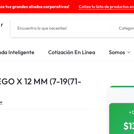
os tus grandes aliados corporativos!
Cotiza tu lista de productos en
Categor
nda Inteligente
Cotización En Línea
Somos
O X 12 MM (7-19(71-
ew
+1
$
1