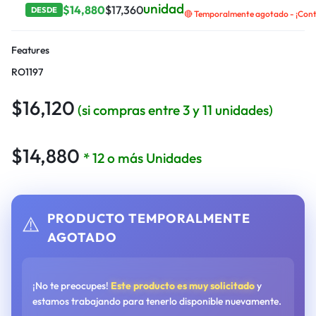
unidad
$
14,880
$
17,360
DESDE
🔴 Temporalmente agotado - ¡Contá
Features
RO1197
$
16,120
(si compras entre 3 y 11 unidades)
$
14,880
* 12 o más Unidades
PRODUCTO TEMPORALMENTE
⚠️
AGOTADO
¡No te preocupes!
Este producto es muy solicitado
y
estamos trabajando para tenerlo disponible nuevamente.