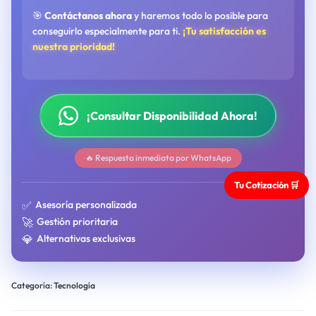
🎯
Contáctanos ahora
y haremos todo lo posible para
conseguirlo especialmente para ti.
¡Tu satisfacción es
nuestra prioridad!
¡Consultar Disponibilidad Ahora!
🔥 Respuesta inmediata por WhatsApp
Tu Cotización 🛒
✅
Asesoría personalizada
🚀
Gestión prioritaria
💎
Alternativas exclusivas
Categoría:
Tecnología