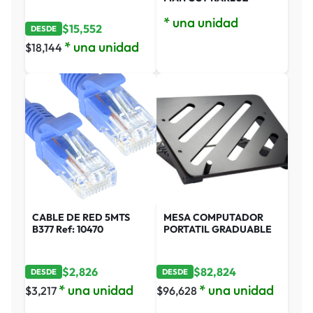
* una unidad
$
15,552
DESDE
* una unidad
$
18,144
CABLE DE RED 5MTS
MESA COMPUTADOR
B377 Ref: 10470
PORTATIL GRADUABLE
$
2,826
$
82,824
DESDE
DESDE
* una unidad
* una unidad
$
3,217
$
96,628