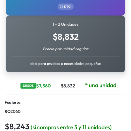
7% DTO.
1 - 2 Unidades
$
8,832
Precio por unidad regular
Ideal para pruebas o necesidades pequeñas
* una unidad
$
7,360
$
8,832
DESDE
Features
RO2060
$
8,243
(si compras entre 3 y 11 unidades)