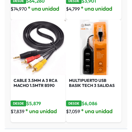
$
64,260
$
3,901
DESDE
DESDE
* una unidad
* una unidad
$
74,970
$
4,799
CABLE 3.5MM A 3 RCA
MULTIPUERTO USB
MACHO 1.5MTR B590
BASIK TECH 3 SALIDAS
$
5,879
$
6,086
DESDE
DESDE
* una unidad
* una unidad
$
7,839
$
7,059