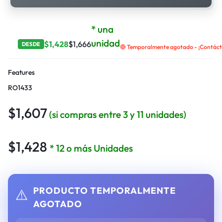
* una
unidad
$
1,428
$
1,666
DESDE
🔴 Temporalmente agotado - ¡Contácta
Features
RO1433
$
1,607
(si compras entre 3 y 11 unidades)
$
1,428
* 12 o más Unidades
PRODUCTO TEMPORALMENTE
⚠️
AGOTADO