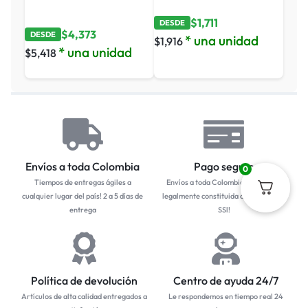
$
1,711
DESDE
$
4,373
DESDE
* una unidad
$
1,916
* una unidad
$
5,418
Envíos a toda Colombia
Pago seguro
0
Tiempos de entregas ágiles a
Envíos a toda Colombia... Empresa
cualquier lugar del país! 2 a 5 días de
legalmente constituida con protocolo
entrega
SSl!
Política de devolución
Centro de ayuda 24/7
Artículos de alta calidad entregados a
Le respondemos en tiempo real 24