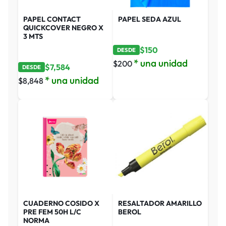
PAPEL CONTACT
PAPEL SEDA AZUL
QUICKCOVER NEGRO X
3 MTS
$
150
DESDE
* una unidad
$
200
$
7,584
DESDE
* una unidad
$
8,848
CUADERNO COSIDO X
RESALTADOR AMARILLO
PRE FEM 50H L/C
BEROL
NORMA