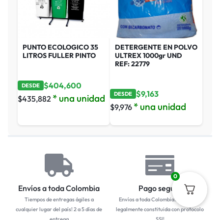
PUNTO ECOLOGICO 35
DETERGENTE EN POLVO
LITROS FULLER PINTO
ULTREX 1000gr UND
REF: 22779
$
404,600
DESDE
$
9,163
DESDE
* una unidad
$
435,882
* una unidad
$
9,976
0
Envíos a toda Colombia
Pago seguro
Tiempos de entregas ágiles a
Envíos a toda Colombia... Empresa
cualquier lugar del país! 2 a 5 días de
legalmente constituida con protocolo
entrega
SSl!