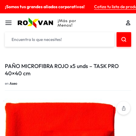
¡Somos tus grandes aliados corporativos!
Cotiza tu lista de prod
PAÑO MICROFIBRA ROJO x5 unds – TASK PRO
40×40 cm
en
Aseo