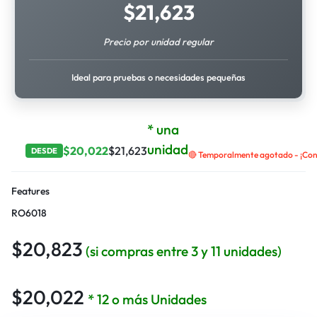
$
21,623
Precio por unidad regular
Ideal para pruebas o necesidades pequeñas
* una
unidad
$
20,022
$
21,623
DESDE
🔴 Temporalmente agotado - ¡Cont
Features
RO6018
$
20,823
(si compras entre 3 y 11 unidades)
$
20,022
* 12 o más Unidades