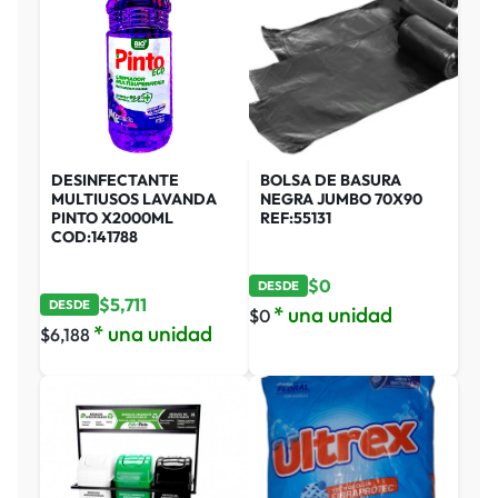
DESINFECTANTE
BOLSA DE BASURA
MULTIUSOS LAVANDA
NEGRA JUMBO 70X90
PINTO X2000ML
REF:55131
COD:141788
$
0
DESDE
$
5,711
DESDE
* una unidad
$
0
* una unidad
$
6,188