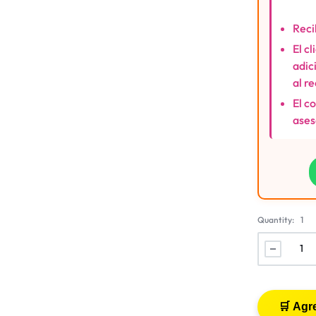
Reci
El c
adic
al r
El c
ases
Quantity:
1