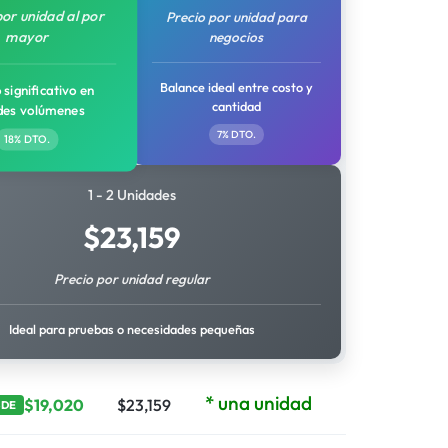
por unidad al por
Precio por unidad para
mayor
negocios
Balance ideal entre costo y
 significativo en
cantidad
des volúmenes
7% DTO.
18% DTO.
1 - 2 Unidades
$
23,159
Precio por unidad regular
Ideal para pruebas o necesidades pequeñas
* una unidad
$
19,020
$
23,159
SDE