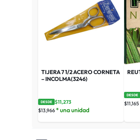
TIJERA 7 1/2 ACERO CORNETA
REU
– INCOLMA(3246)
DESDE
$
11,273
DESDE
$
11,165
* una unidad
$
13,966