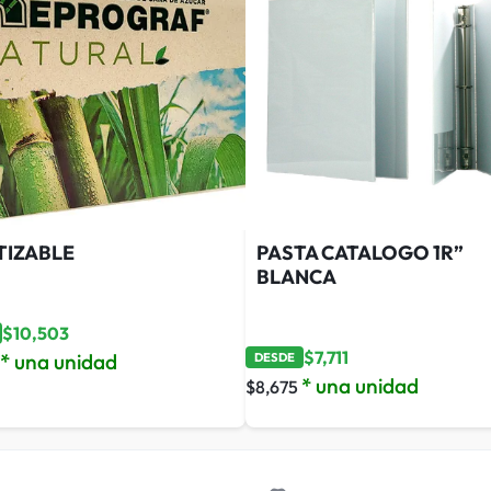
TIZABLE
PASTA CATALOGO 1R”
BLANCA
$
10,503
$
7,711
* una unidad
DESDE
* una unidad
$
8,675