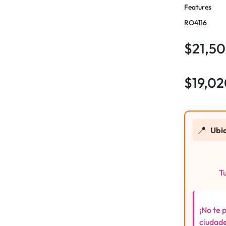
Features
RO4116
$
21,5
$
19,0
📍
Ubi
Tu
¡No te 
ciudade