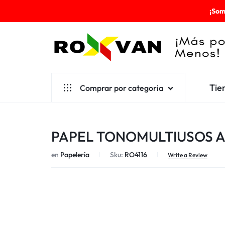
¡Som
ROXVAN
Tie
Comprar por categoria
¡MÁS
POR
Aseo
PAPEL TONOMULTIUSOS A
MENOS!
Cafetería
en
Papelería
Sku:
RO4116
Escolares
Write a Review
Desechables
Ferretería
Herramientas