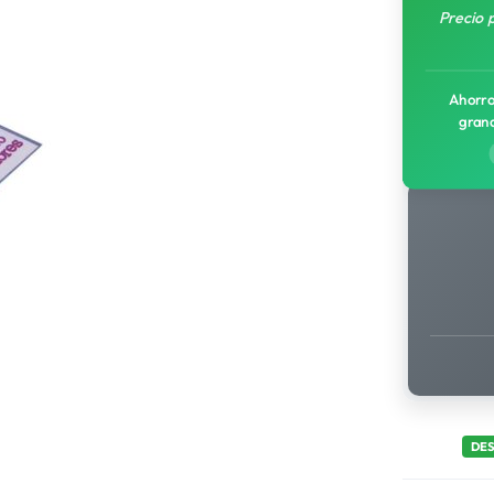
Precio 
Ahorro
gran
DE