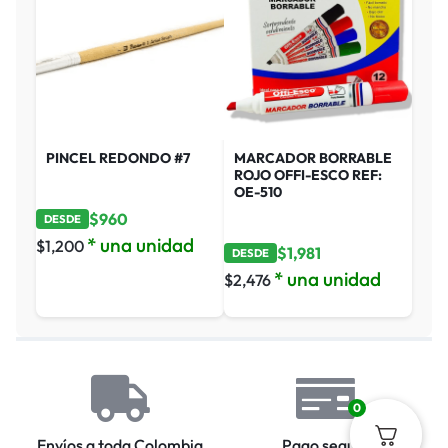
PINCEL REDONDO #7
MARCADOR BORRABLE
ROJO OFFI-ESCO REF:
OE-510
$
960
DESDE
* una unidad
$
1,200
$
1,981
DESDE
* una unidad
$
2,476
0
Envíos a toda Colombia
Pago seguro