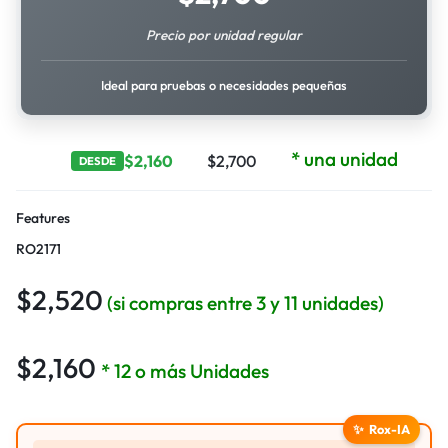
Precio por unidad regular
Ideal para pruebas o necesidades pequeñas
* una unidad
$
2,160
$
2,700
DESDE
Features
RO2171
$
2,520
(si compras entre 3 y 11 unidades)
$
2,160
* 12 o más Unidades
✨
Rox-IA