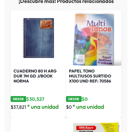
¡Descubre más! Productos relacionados
CUADERNO 80 H ARG
PAPEL TONO
DUR 7M GD J/BOOK
MULTIUSOS SURTIDO
NORMA
X100 UND REF: 70586
$
30,527
$
0
DESDE
DESDE
* una unidad
* una unidad
$
37,821
$
0