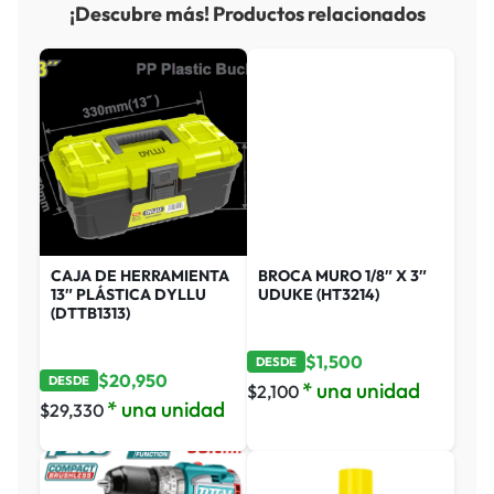
¡Descubre más! Productos relacionados
CAJA DE HERRAMIENTA
BROCA MURO 1/8″ X 3″
13″ PLÁSTICA DYLLU
UDUKE (HT3214)
(DTTB1313)
$
1,500
DESDE
$
20,950
DESDE
* una unidad
$
2,100
* una unidad
$
29,330