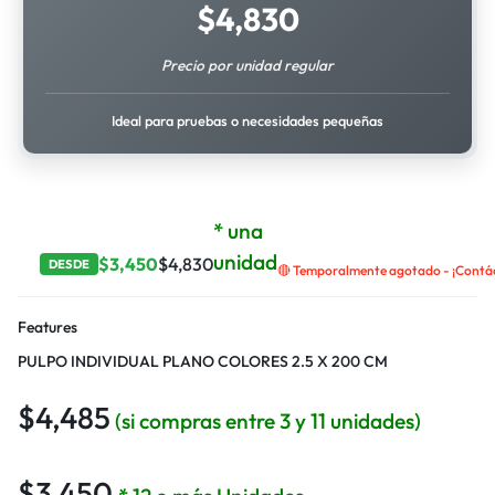
$
4,830
Precio por unidad regular
Ideal para pruebas o necesidades pequeñas
* una
unidad
$
3,450
$
4,830
DESDE
🔴 Temporalmente agotado - ¡Contáct
Features
PULPO INDIVIDUAL PLANO COLORES 2.5 X 200 CM
$
4,485
(si compras entre 3 y 11 unidades)
$
3,450