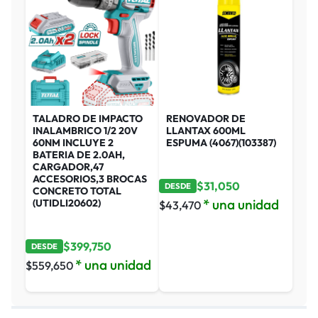
TALADRO DE IMPACTO
RENOVADOR DE
INALAMBRICO 1/2 20V
LLANTAX 600ML
60NM INCLUYE 2
ESPUMA (4067)(103387)
BATERIA DE 2.0AH,
CARGADOR,47
ACCESORIOS,3 BROCAS
$
31,050
DESDE
CONCRETO TOTAL
* una unidad
(UTIDLI20602)
$
43,470
$
399,750
DESDE
* una unidad
$
559,650