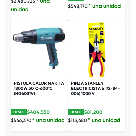
* una
$
2,480,723
* una unidad
$
548,170
unidad
PISTOLA CALOR MAKITA
PINZA STANLEY
1800W 50ºC-600ºC
ELECTRICISTA 6 1/2 (84-
(HG6031V)
006) 1000 V
$
404,550
$
81,200
DESDE
DESDE
* una unidad
* una unidad
$
566,370
$
113,680