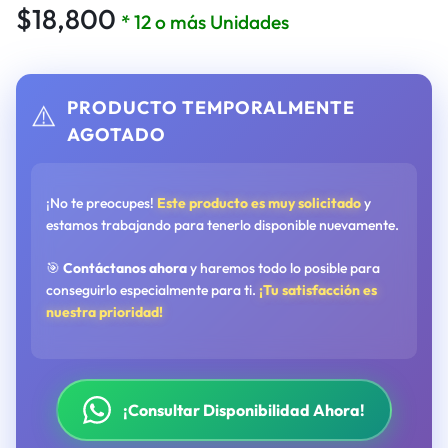
$
18,800
* 12 o más Unidades
PRODUCTO TEMPORALMENTE
⚠️
AGOTADO
¡No te preocupes!
Este producto es muy solicitado
y
estamos trabajando para tenerlo disponible nuevamente.
🎯
Contáctanos ahora
y haremos todo lo posible para
conseguirlo especialmente para ti.
¡Tu satisfacción es
nuestra prioridad!
¡Consultar Disponibilidad Ahora!