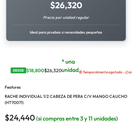
$
26,320
Precio por unidad regular
Ideal para pruebas o necesidades pequeñas
* una
unidad
$
18,800
$
26,320
DESDE
🔴 Temporalmente agotado - ¡Cont
Features
RACHE INDIVIDUAL 1/2 CABEZA DE PERA C/V MANGO CAUCHO
(HT70071)
$
24,440
(si compras entre 3 y 11 unidades)