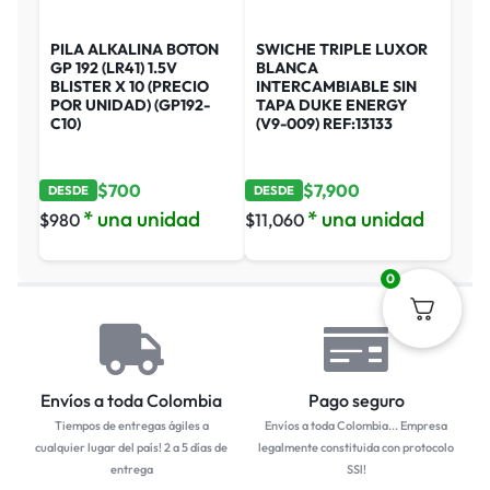
PILA ALKALINA BOTON
SWICHE TRIPLE LUXOR
GP 192 (LR41) 1.5V
BLANCA
BLISTER X 10 (PRECIO
INTERCAMBIABLE SIN
POR UNIDAD) (GP192-
TAPA DUKE ENERGY
C10)
(V9-009) REF:13133
$
700
$
7,900
DESDE
DESDE
* una unidad
* una unidad
$
980
$
11,060
0
Envíos a toda Colombia
Pago seguro
Tiempos de entregas ágiles a
Envíos a toda Colombia... Empresa
cualquier lugar del país! 2 a 5 días de
legalmente constituida con protocolo
entrega
SSl!