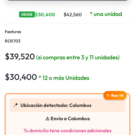
* una unidad
$
30,400
$
42,560
DESDE
Features
RO5703
$
39,520
(si compras entre 3 y 11 unidades)
$
30,400
* 12 o más Unidades
✨
Rox-IA
📍
Ubicación detectada: Columbus
⚠️ Envío a Columbus
Tu domicilio tene condiciones adicionales