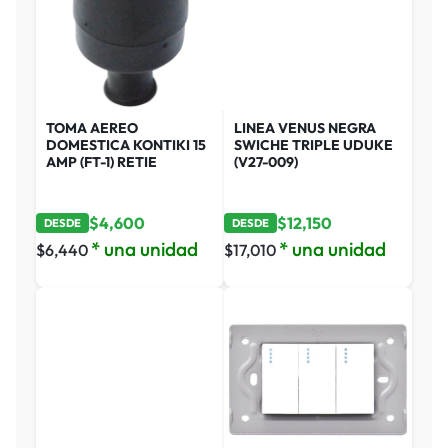
TOMA AEREO
LINEA VENUS NEGRA
DOMESTICA KONTIKI 15
SWICHE TRIPLE UDUKE
AMP (FT-1) RETIE
(V27-009)
$
4,600
$
12,150
DESDE
DESDE
* una unidad
* una unidad
$
6,440
$
17,010